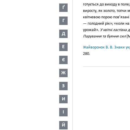
готується до виходу в поле
Ґ
виросту, як золото, топчи м
квітневою порою пов’язані 
Г
— голодний рік»; «коли на 
урожай».
У квітні ластівка
Д
Парування та буяння сил
(М
Е
Жайворонок В. В. Знаки укр
280.
Є
Ж
З
И
І
Й