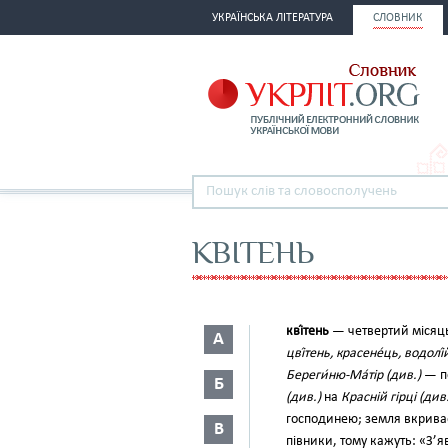
УКРАЇНСЬКА ЛІТЕРАТУРА
СЛОВНИК
КВІТЕНЬ
кві́тень
— четвертий місяць
А
цві́тень, красене́ць, водолі́
Береги́ню-Ма́тір
(див.)
— по
Б
(див.)
на
Красній гірці
(див.
господинею; земля вкриває
В
півники, тому кажуть: «З’я