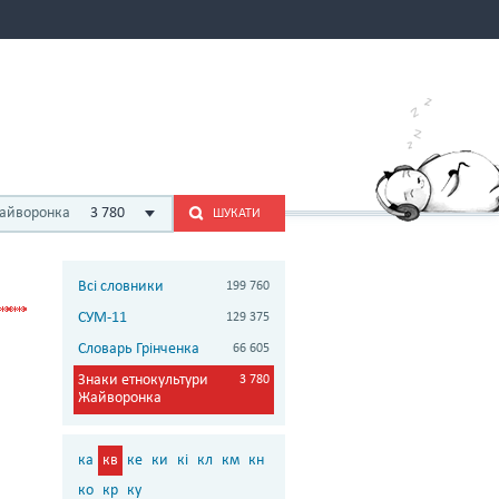
Жайворонка
3 780
ШУКАТИ
Всі словники
199 760
СУМ-11
129 375
Словарь Грінченка
66 605
Знаки етнокультури
3 780
Жайворонка
ка
кв
ке
ки
кі
кл
км
кн
ко
кр
ку