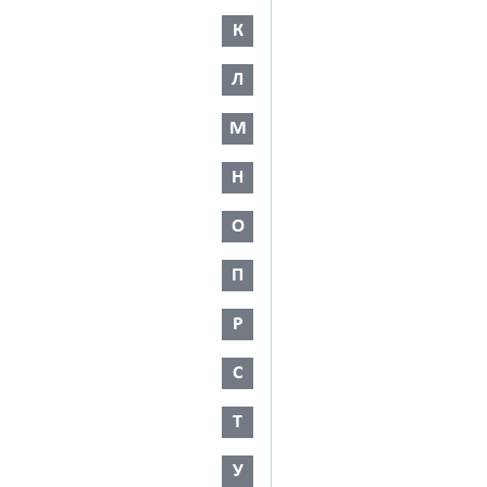
К
Л
М
Н
О
П
Р
С
Т
У