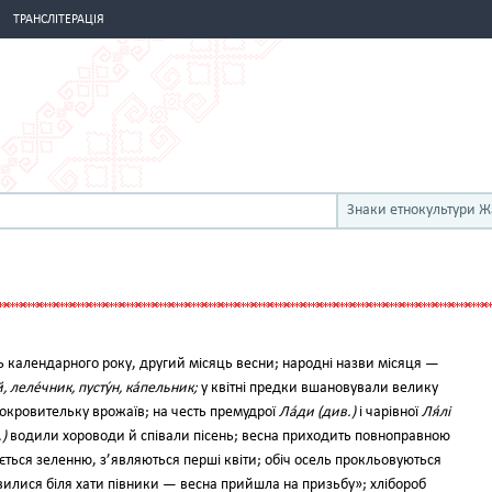
ТРАНСЛІТЕРАЦІЯ
Знаки етнокультури 
 ка­лендарного року, другий місяць весни; народні назви місяця —
й, леле́чник, пусту́н, ка́пельник;
у квітні пред­ки вшановували велику
кровительку вро­жаїв; на честь премудрої
Ла́ди (див.)
і чарівної
Ля́лі
)
водили хороводи й співали пісень; весна приходить повноправною
ться зеленню, з’являються перші квіти; обіч осель прокльо­вуються
вилися біля хати півники — весна прийшла на призьбу»; хлібо­роб