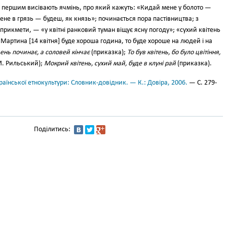
; першим висівають ячмінь, про який кажуть: «Кидай мене у боло­то —
е­не в грязь — будеш, як князь»; по­чинається пора пастівництва; з
при­кмети, — «у квітні ранковий туман віщує ясну погоду»; «сухий кві­тень
Мартина [14 квітня] буде хороша година, то буде хороше на людей і на
 день починає, а соловей кінчає
(приказ­ка);
То був квітень, бо було цвітін­ня,
. Рильський);
Мокрий квітень, сухий май, буде в клуні рай
(при­казка).
аїнської етнокультури: Словник-довідник. — К.: Довіра, 2006.
— С. 279-
Поділитись: