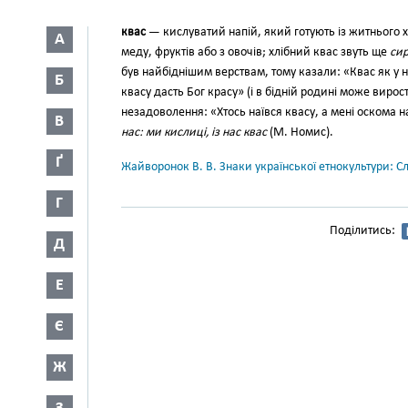
квас
— кислуватий напій, який готують із житнього х
А
меду, фруктів або з овочів; хлібний квас звуть ще
сир
був найбіднішим верствам, тому казали: «Квас як у нас
Б
квасу дасть Бог красу» (і в бідній родині може вирос
незадоволення: «Хтось наївся квасу, а мені оскома н
В
нас: ми кислиці, із нас квас
(М. Номис).
Ґ
Жайворонок В. В. Знаки української етнокультури: С
Г
Поділитись:
Д
Е
Є
Ж