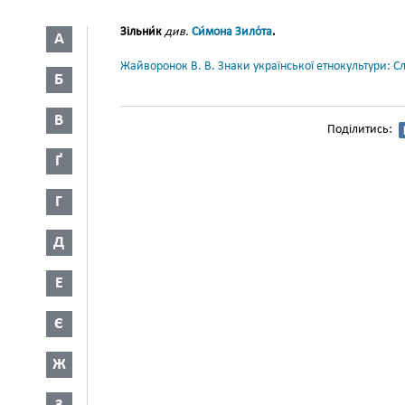
Зільни́к
див.
Си́мона Зило́та
.
А
Жайворонок В. В. Знаки української етнокультури: С
Б
В
Поділитись:
Ґ
Г
Д
Е
Є
Ж