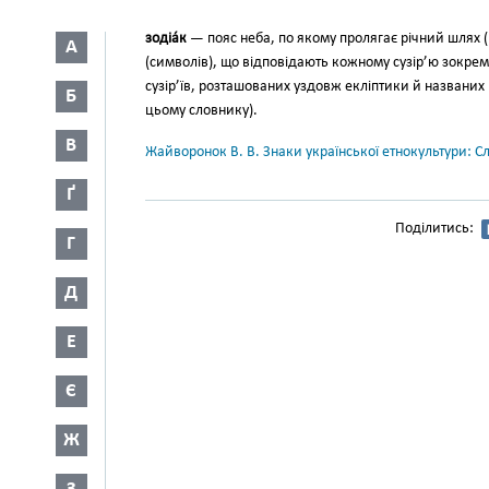
зодіа́к
— пояс неба, по якому пролягає річний шлях (ц
А
(символів), що відповідають кожному сузір’ю зокрема
сузір’їв, розташованих уздовж екліптики й названих 
Б
цьому словнику).
В
Жайворонок В. В. Знаки української етнокультури: С
Ґ
Поділитись:
Г
Д
Е
Є
Ж