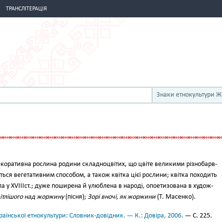
ТРАНСЛІТЕРАЦІЯ
Знаки етнокультури 
кора­тивна рослина родини складноцві­тих, що цвіте великими різнобарв­
ься ве­гетативним способом, а також квіт­ка цієї рослини; квітка походить
ла у XVIIIст.; дуже поширена й улюбле­на в народі, опоетизована в худож­
ітлішо­го над жоржину
(пісня);
Зорі вночі, як жоржини
(Т. Масенко).
аїнської етнокультури: Словник-довідник. — К.: Довіра, 2006.
— С. 225.