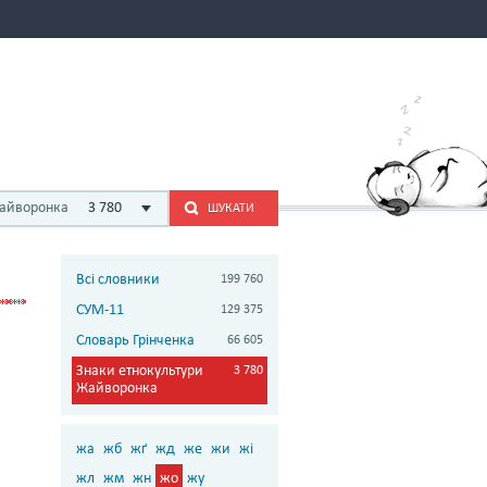
Жайворонка
3 780
ШУКАТИ
Всі словники
199 760
СУМ-11
129 375
Словарь Грінченка
66 605
Знаки етнокультури
3 780
Жайворонка
жа
жб
жґ
жд
же
жи
жі
жл
жм
жн
жо
жу