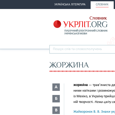
УКРАЇНСЬКА ЛІТЕРАТУРА
СЛОВНИК
ЖОРЖИНА
жоржи́на
— трав’яниста де
А
ними квітками і розмножуєт
із Мехіко, в Україну прийш
Б
ній творчості.
Нема цвіту св
В
Жайворонок В. В. Знаки укр