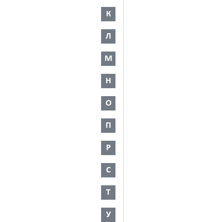
К
Л
М
Н
О
П
Р
С
Т
У