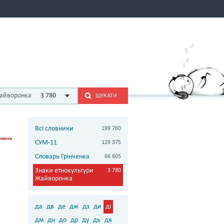
Жайворонка
3 780
ШУКАТИ
Всі словники
199 760
СУМ-11
129 375
Словарь Грінченка
66 605
Знаки етнокультури
3 780
Жайворонка
да
дв
де
дж
дз
ди
ді
дм
дн
до
др
ду
дь
дя