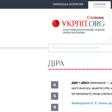
УКРАЇНСЬКА ЛІТЕРАТУРА
СЛОВНИК
ДІРА
діра́ = ді́рка
(зменшене —
д
А
ності якогось заняття («Як 
не напхаєш»); якщо сниться
Б
Жайворонок В. В. Знаки укр
В