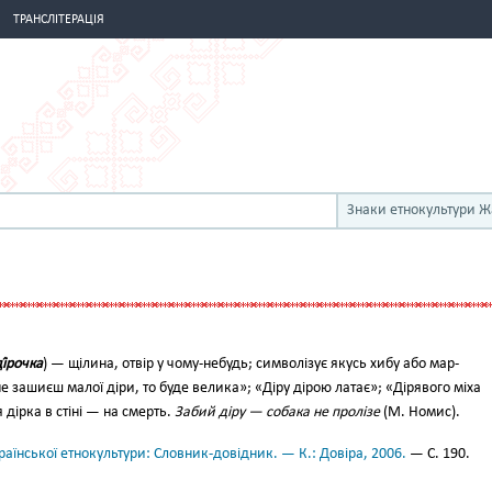
ТРАНСЛІТЕРАЦІЯ
Знаки етнокультури 
і́роч­ка
) — щілина, отвір у чому-небудь; символізує якусь хибу або мар­
не за­шиєш малої діри, то буде велика»; «Діру дірою латає»; «Дірявого міха
 дірка в стіні — на смерть.
Забий діру — собака не пролізе
(М. Номис).
аїнської етнокультури: Словник-довідник. — К.: Довіра, 2006.
— С. 190.