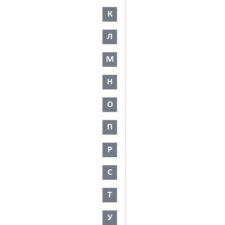
К
Л
М
Н
О
П
Р
С
Т
У