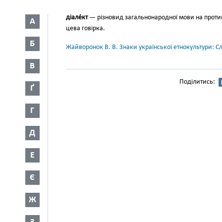
діале́кт
— різновид загальнона­родної мови на протива
А
цева говірка.
Б
Жайворонок В. В. Знаки української етнокультури: С
В
Поділитись:
Ґ
Г
Д
Е
Є
Ж