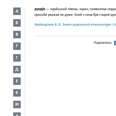
дунду́к
— індійський півень, ін­дик; символізує серди
А
просьби уважав не дуже: Злий з сина був старий ду
Б
Жайворонок В. В. Знаки української етнокультури: С
В
Поділитись:
Ґ
Г
Д
Е
Є
Ж