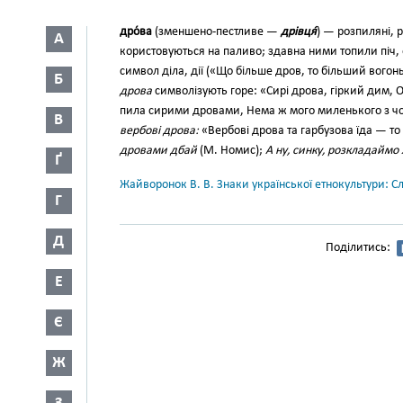
дро́ва
(зменшено-пестливе —
дрівця́
) — розпиляні, 
А
користовуються на паливо; здавна ними топили піч,
символ діла, дії («Що більше дров, то більший вогонь
Б
дрова
символізують горе: «Сирі дрова, гіркий дим, 
пила сирими дровами, Нема ж мо­го миленького з чор
В
вербові дрова:
«Вербові дрова та гарбузова їда — то
дровами дбай
(М. Номис);
А ну, синку, розкладаймо 
Ґ
Жайворонок В. В. Знаки української етнокультури: С
Г
Д
Поділитись:
Е
Є
Ж