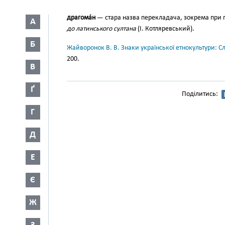
драгома́н
— стара назва перекладача, зокрема при пос
А
до латинського султана
(І. Котля­ревський).
Б
Жайворонок В. В. Знаки української етнокультури: С
200.
В
Ґ
Поділитись:
Г
Д
Е
Є
Ж