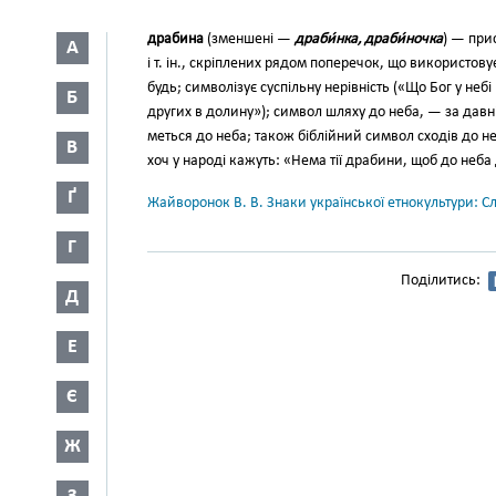
драбина
(зменшені —
драби́нка, драби́ночка
) — при
А
і т. ін., скріплених рядом попере­чок, що використову
будь; символізує суспільну нерів­ність («Що Бог у н
Б
других в долину»); символ шляху до неба, — за давн
меться до неба; також біблійний символ сходів до не
В
хоч у народі кажуть: «Нема тії дра­бини, щоб до неба
Ґ
Жайворонок В. В. Знаки української етнокультури: С
Г
Поділитись:
Д
Е
Є
Ж