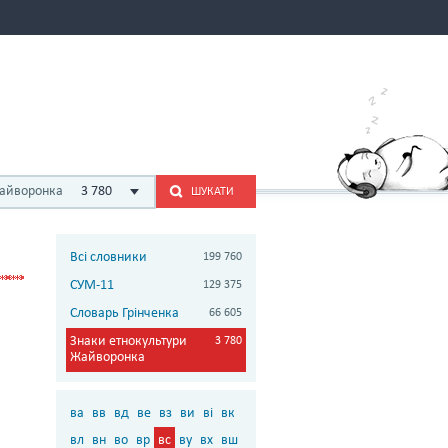
Жайворонка
3 780
ШУКАТИ
Всі словники
199 760
СУМ-11
129 375
Словарь Грінченка
66 605
Знаки етнокультури
3 780
Жайворонка
ва
вв
вд
ве
вз
ви
ві
вк
вл
вн
во
вр
вс
ву
вх
вш