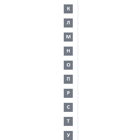
К
Л
М
Н
О
П
Р
С
Т
У