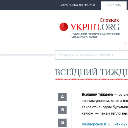
УКРАЇНСЬКА ЛІТЕРАТУРА
СЛОВНИК
ВСЕЇДНИЙ ТИЖД
Всеї́дний ти́ждень
— остан
А
ковним уставом, можна їсти
звисають льодові бурульки
Б
калюжі — чекай теплої вес
В
Жайворонок В. В. Знаки укр