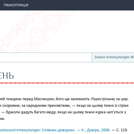
ТРАНСЛІТЕРАЦІЯ
Знаки етнокультури 
ЕНЬ
ній тиж­день перед Масницею; його ще називають
Пересту́пним
; за цер­
 ско­ромне; за народними прикмета­ми, — якщо на цьому тижні зі стрі­хи
 — бджоли дадуть багато меду; якщо на цьому тижні курка нап’ється з
ни.
аїнської етнокультури: Словник-довідник. — К.: Довіра, 2006.
— С. 119.