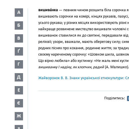
вишива́нка
— певним чином роз­шита біла сорочка як
А
вишивають сорочки на комірі, кінцях рукавів, пазусі
усього рукава; у різних місцях використовують різні ни
Б
найкраще розвинене мисте­цтво вишивати чоловічі с
вишиванок ставилися як до святи­ні, передавали від 
В
реліквії; узори, вважали, мають оберегову силу; си
родних піснях про кохання, ро­динне життя; за тради
Ґ
своєму нареченому сорочку: «Шовком шила, шовком 
Що вірно любила» або хус­тинку: «Не жаль мені хус
Г
вишиванку І надіну, як хлопчик, ра­дий
(А. Малишко)
Д
Жайворонок В. В. Знаки української етнокультури: С
Е
Поділитись:
Є
Ж