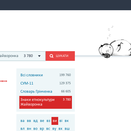
Жайворонка
3 780
ШУКАТИ
Всі словники
199 760
СУМ-11
129 375
Словарь Грінченка
66 605
Знаки етнокультури
3 780
Жайворонка
ва
вв
вд
ве
вз
ви
ві
вк
вл
вн
во
вр
вс
ву
вх
вш