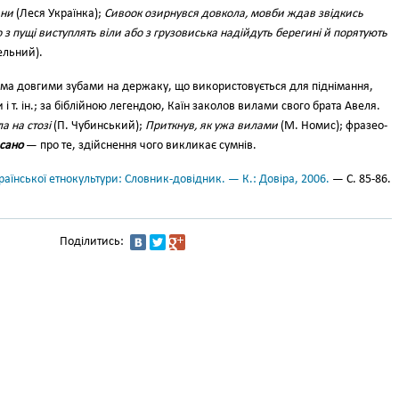
ани
(Леся Українка);
Сивоок озир­нувся довкола, мовби ждав звідкись
 з пущі виступлять віли або з грузовиська надійдуть берегині й порятують
ельний).
ма дов­гими зубами на держаку, що використовується для піднімання,
 і т. ін.; за біблійною легендою, Каїн заколов вилами свого брата Авеля.
ла на стозі
(П. Чубинський);
Приткнув, як ужа вилами
(М. Номис); фразео­
́сано
— про те, здійснення чого викликає сумнів.
аїнської етнокультури: Словник-довідник. — К.: Довіра, 2006.
— С. 85-86.
Поділитись: