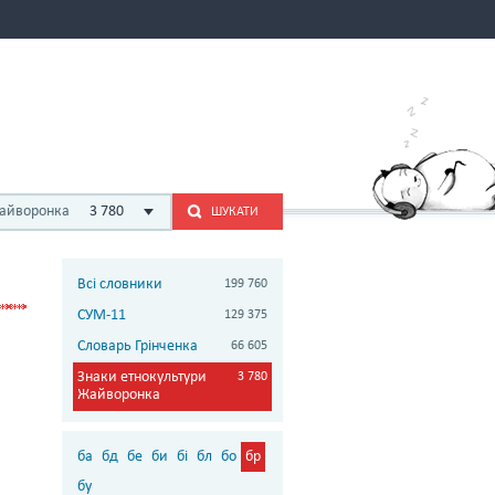
Жайворонка
3 780
ШУКАТИ
Всі словники
199 760
СУМ-11
129 375
Словарь Грінченка
66 605
Знаки етнокультури
3 780
Жайворонка
ба
бд
бе
би
бі
бл
бо
бр
бу