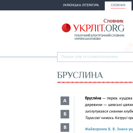
УКРАЇНСЬКА ЛІТЕРАТУРА
СЛОВНИК
БРУСЛИНА
брусли́на
— перев. кущова р
А
деревини — шевські цвяхи;
заплуту­вався сивими клубка
Б
Тарасові чимось Катрусі п
В
Жайворонок В. В. Знаки укр