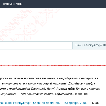
ТРАНСЛІТЕРАЦІЯ
Знаки етнокультури 
ос­лина, що має промислове значення; з неї добувають гутаперчу, а з
 вико­ристовується також у народній медицині.
Дим йшов у вивід і
ми в густій лі­щині та бруслині
(І. Нечуй-Ле­вицький);
Так дуже хотілося
рислужи­тися — сам він наламав калини і бруслини
(О. Іваненко).
аїнської етнокультури: Словник-довідник. — К.: Довіра, 2006.
— С. 56.