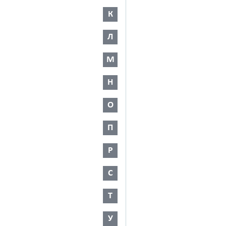
К
Л
М
Н
О
П
Р
С
Т
У