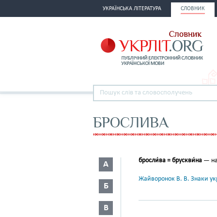
УКРАЇНСЬКА ЛІТЕРАТУРА
СЛОВНИК
БРОСЛИВА
бросли́ва = брускви́на
— на
А
Жайворонок В. В. Знаки укр
Б
В