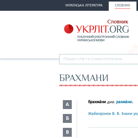
УКРАЇНСЬКА ЛІТЕРАТУРА
СЛОВНИК
БРАХМАНИ
брахма́ни
див.
рахма́ни
.
А
Жайворонок В. В. Знаки укр
Б
В