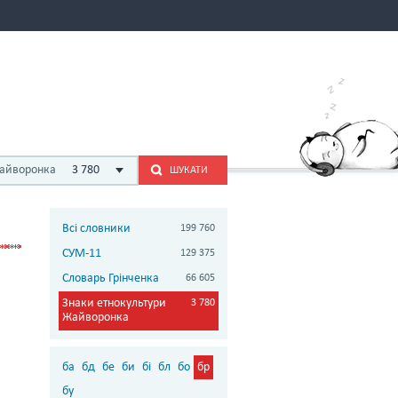
Жайворонка
3 780
ШУКАТИ
Всі словники
199 760
СУМ-11
129 375
Словарь Грінченка
66 605
Знаки етнокультури
3 780
Жайворонка
ба
бд
бе
би
бі
бл
бо
бр
бу