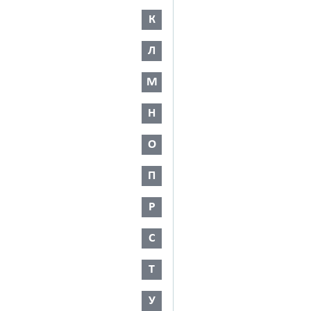
К
Л
М
Н
О
П
Р
С
Т
У