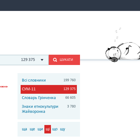
129 375
ШУКАТИ
Всі словники
199 760
СУМ-11
129 375
Словарь Грінченка
66 605
Знаки етнокультури
3 780
Жайворонка
ща
ще
щи
щі
що
щу