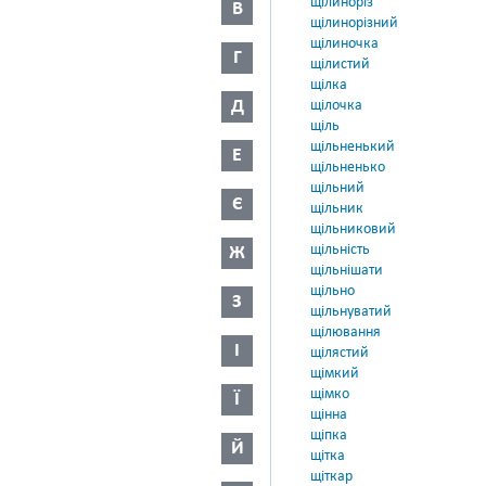
щілиноріз
В
щілинорізний
щілиночка
Г
щілистий
щілка
Д
щілочка
щіль
щільненький
Е
щільненько
щільний
Є
щільник
щільниковий
щільність
Ж
щільнішати
щільно
З
щільнуватий
щілювання
І
щілястий
щімкий
щімко
Ї
щінна
щіпка
Й
щітка
щіткар