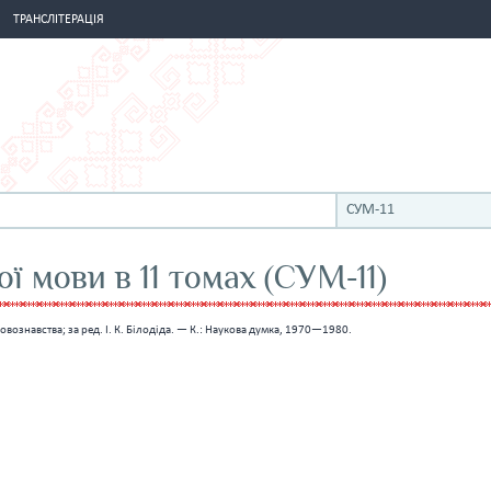
ТРАНСЛІТЕРАЦІЯ
СУМ-11
ї мови в 11 томах (СУМ-11)
мовознавства; за ред. І. К. Білодіда. — К.: Наукова думка, 1970—1980.