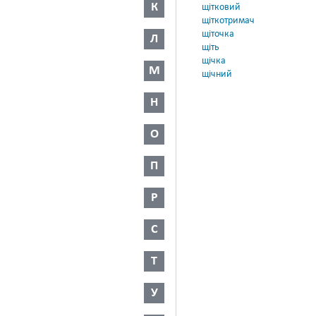
К
щітковий
щіткотримач
щіточка
Л
щіть
щічка
М
щічний
Н
О
П
Р
С
Т
У