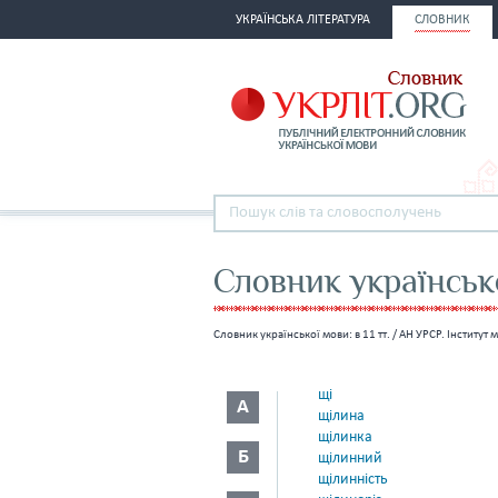
УКРАЇНСЬКА ЛІТЕРАТУРА
СЛОВНИК
Словник українсько
Словник української мови: в 11 тт. / АН УРСР. Інститут 
щі
А
щілина
щілинка
Б
щілинний
щілинність