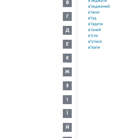
в'їжджати
В
в'їжджений
в'їжно
Г
в'їзд
в'їздити
Д
в'їзний
в'їсти
в'їстися
Е
в'їхати
Є
Ж
З
І
Ї
Й