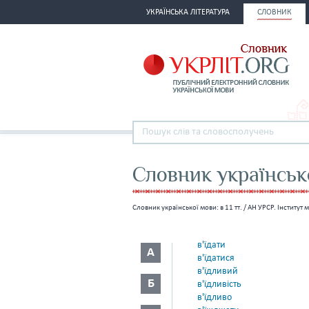
УКРАЇНСЬКА ЛІТЕРАТУРА
СЛОВНИК
Словник українсько
Словник української мови: в 11 тт. / АН УРСР. Інститут 
в'їдати
А
в'їдатися
в'їдливий
Б
в'їдливість
в'їдливо