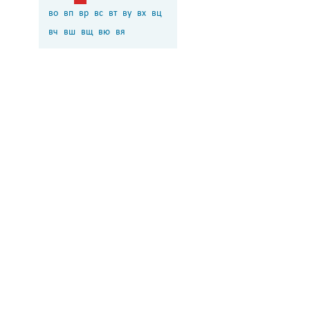
во
вп
вр
вс
вт
ву
вх
вц
вч
вш
вщ
вю
вя