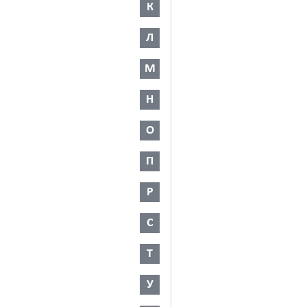
К
Л
М
Н
О
П
Р
С
Т
У