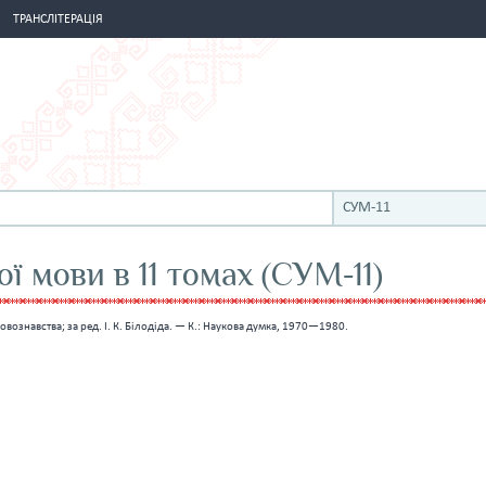
ТРАНСЛІТЕРАЦІЯ
СУМ-11
ї мови в 11 томах (СУМ-11)
мовознавства; за ред. І. К. Білодіда. — К.: Наукова думка, 1970—1980.