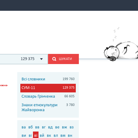
129 375
ШУКАТИ
Всі словники
199 760
СУМ-11
129 375
Словарь Грінченка
66 605
Знаки етнокультури
3 780
Жайворонка
ва
вб
вв
вг
вд
ве
вж
вз
ви
ві
вї
вй
вк
вл
вм
вн