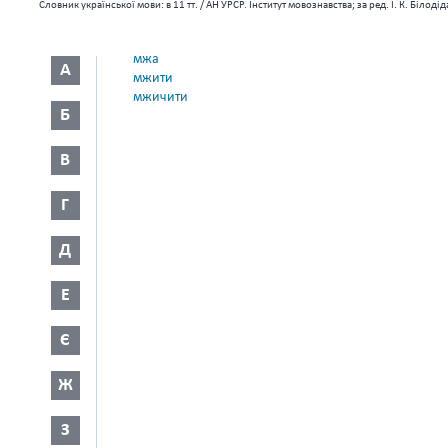
Словник української мови: в 11 тт. / АН УРСР. Інститут мовознавства; за ред. І. К. Біло
мжа
А
мжити
мжичити
Б
В
Г
Д
Е
Є
Ж
З