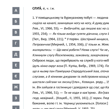
СЛУГА́
, и́,
ч. і ж.
А
1. У поміщицькому та буржуазному побуті — людина 
Б
сиділа на канапі, закинувши ногу на ногу, й думу дум
Лев., VI, 1966, 55); —
Вибачайте, що лишаю вас на са
В
1955, 254); —
Як тільки вийде гуляти дівчина, слуги ї
(Тют., Вир, 1964, 221); * У порівн.
Шестірний кинувся, 
Г
Петровичеві
(Мирний, I, 1954, 336); //
тільки ж.
Жінка
жалкуватись: — Що мені робити? Нема слуги! Чи не д
Д
Кликнули слугу Йосипенкову, зажовклу, захарчовану
Озброєні люди, що перебувають на службі у кого-не
Е
їдуть кінно округ воза
(П. Куліш, Вибр., 1969, 174);
По
що в ньому пан Пампушка-Стародупський їхав, оточе
Є
слугами, а й кінними джурами та лейстровим козацтво
шастали сайгаки чи лисиці
(Ільч., Козацьк. роду.., 19
Ж
ін.
Він зайшов в гостиницю і довідався од слуг, що К
Лев., VI, 1966, 51); —
Ти не ходи в кав’ярню.. Він
[хаз
З
гяур, невірний…
(Коцюб., II, 1955, 161); //
перен.
Люди
бажання, волю і т. ін.
Черниці уклоняються.
[Голоси:]
мати — ми твої слуги
(Мирний, V, 1955, 75).