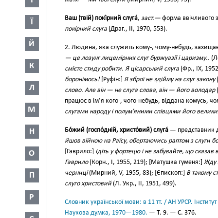
І
Ваш (твій) покі́рний слуга́
,
заст.—
форма ввічливого з
Ї
покірний слуга
(Драг., II, 1970, 553).
Й
2. Людина, яка служить кому-, чому-небудь, захищає
— це лозунг лицемірних слуг буржуазії і царизму..
(Л
К
смієте стиду робити. Я цісарський слуга
(Фр., IX, 195
боронімось!
[Руфін:]
Я зброї не здійму на слуг закону
(
Л
слово. Але він — не слуга слова, він — його володар
(
працює в ім’я кого-, чого-небудь, віддана комусь, ч
М
слугами народу і полум’яними співцями його велик
Бо́жий (госпо́дній, христо́вий) слуга́
— представник 
Н
йшов війною на Раїсу, обертаючись раптом з слуги б
[Гаврило:]
Ідіть у фортецю і не забувайте, що сказа
О
Гаврило
(Корн., І, 1955, 219); [Матушка гуменя:]
Жду я
черниці
(Мирний, V, 1955, 83); [Єпископ:]
В такому с
П
слуго христовий
(Л. Укр., II, 1951, 499).
Р
Словник української мови: в 11 тт. / АН УРСР. Інститут
Наукова думка, 1970—1980.
— Т. 9. — С. 376.