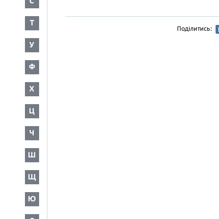
С
Т
Поділитись:
У
Ф
Х
Ц
Ч
Ш
Щ
Ю