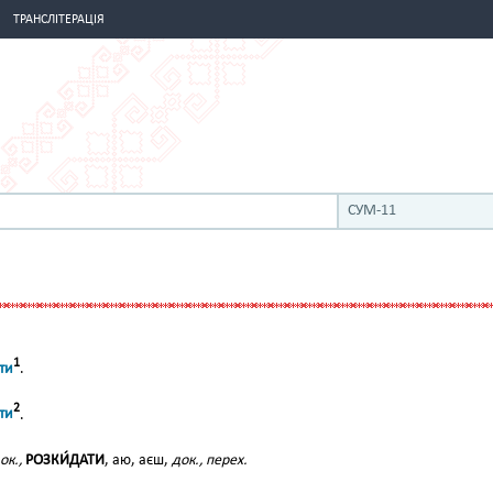
ТРАНСЛІТЕРАЦІЯ
СУМ-11
1
ти
.
2
ти
.
ок.,
РОЗКИ́ДАТИ
, аю, аєш,
док., перех.