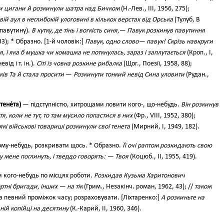
 цигани й розкинули шатра над Бичком
(Н.-Лев., III, 1956, 275);
й аул в неглибокій улоговині в кількох верстах від Орська
(Тулуб, В
 (павутину).
В кутку, де тінь і вогкість синя,— Павук розкинув павутиння
3); * Образно. [1-й чоловік:]
Павук, одно слово— павук! Скрізь навкруги
, і яка б мушка чи комашка не поткнулась, зараз і заплутається
(Кроп., І,
евід і т. ін.).
Сіті із човна розкине рибалка
(Щог., Поезії, 1958, 88);
ів Та й стала просити
—
Розкинути тонкий невід Сина уловити
(Рудан.,
(тене́та)
— підступністю, хитрощами ловити кого-, що-небудь.
Він розкинув
тя, коли не тут, то там мусило попастися в них
(Фр., VIII, 1952, 380);
кі військові товариші розкинули свої тенета
(Мирний, І, 1949, 182).
му-небудь, розкривати щось. * Образно.
Її очі раптом розкидають свою
 мене поглинуть, і твердо говорять: — Твоя
(Коцюб., II, 1955, 419).
 кого-небудь по місцях роботи.
Розкидав Кузьма Харитонович
ртні бригади, інших — на тік
(Грим., Незакінч. роман, 1962, 43); //
також
а певний проміжок часу; розраховувати. [Ліхтаренко:]
А розкиньте на
дній копійці на десятину
(К.-Карий, II, 1960, 346).