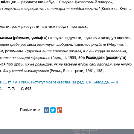
 па́льцях
— рахувати що-небудь.
Почухав Тугокопилий поперек,
 і акуратненько розкинув на пальцях — копійок хватить!
(Ковінька, Кутя..,
мати, розмірковувати над чим-небудь, про щось.
мка́ми (ро́зумом, умо́м):
а) напружено думати, шукаючи виходу з якогось
ікові треба розумом розкинути, щоб дочці скриню придбати
(Мирний, І,
вим, розумним.
Дружина лише вражено зітхала, в душі горда за чоловіка,
дався на складні міркування
(Горд., II, 1959, 30);
Розкида́ти (розки́нути)
ися про щось.
Як не розкидав, як не тасував Мусій свої здогади, але нічого
. Аж у голові замакітрилося
(Речм., Весн. грози, 1961, 138).
11 тт. / АН УРСР. Інститут мовознавства; за ред. І. К. Білодіда. — К.:
0.
— Т. 7. — С. 695.
Поділитись: