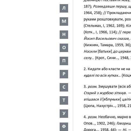
дзвіницю і поставити нову,
187);
Розкидавши першу, що
Л
1964, 258); // Прокладаючи
рухами розштовхувати, роз
М
(Стельмах, І, 1962, 169);
Кіл
(Хотк., І, 1966, 114); //
пере
Н
Йосип Васильович сказав,
(Хижняк, Тамара, 1959, 36)
О
Носили
[батьки]
до церкви
селу…
(Крот., Сини.., 1948, 
П
2. Кидати або класти не н
Р
куделі по всіх кутках…
(Коцюб
3.
розм.
Змушувати (всіх аб
С
Старий з журбою зітхнув. 
втішався її
[яблуньки]
цвіті
Т
(Цюпа, Назустріч.., 1958, 21
У
4.
розм.
Необачно, марно в
Опов.., 1902, 246);
Говориш 
Ф
Дорога.., 1958, 44); —
Ні, 