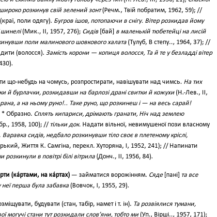
к широко розкинув свій зелений зонт
(Речм., Твій побратим, 1962, 59); //
(краї, поли одягу).
Бугров ішов, потопаючи в снігу. Вітер розкидав йому
ї шинелі
(Мик., II, 1957, 276);
Сидів
[бай]
в маленькій тюбетейці на лисій
зкинувши поли малинового шовкового халата
(Тулуб, В степу.., 1964, 37); //
дити (волосся).
Замість корони — копиця волосся, Та й те у безладді вітер
430).
ти що-небудь на чомусь, розпростирати, навішувати над чимсь.
На тих
ки й бурлачки, розкидавши на барлозі драні свитки й кожухи
(Н.-Лев., II,
ана, а на ньому руно!.. Таке руно, що розкинеш і — на весь сарай!
; * Образно.
Сплять кипариси, дрімають гранати, Ніч над землею
р., 1958, 100); //
тільки док.
Надати вільної, невимушеної пози власному
).
Варавка сидів, недбало розкинувши тіло своє в плетеному кріслі,
рький, Життя К. Самгіна, перекл. Хуторяна, І, 1952, 241); // Напинати
 розкинули в повітрі білі вітрила
(Донч., II, 1956, 84).
рти (ка́ртами, на ка́ртах)
— займатися ворожінням.
Сяде
[пані]
та все
 неї перша була забавка
(Вовчок, І, 1955, 29).
міщувати, будувати (стан, табір, намет і т. ін).
Та розвіялися тумани,
вої могучі стани тут розкидали слов’яни, тобто ми
(Уп., Вірші.., 1957, 171);