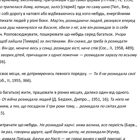
 гарненьку, височеньку, притуливши її до самої церкви
(Н.-Лев., IV, 1956,
 трапилася йому, копицю, заліз
[старий]
туди по саму шию
(Тют., Вир,
 собі дорогу в натовпі або відбиваючись від кого-небудь, енергійними
пихати людей у різні боки.
Мар’ян, розкидаючи людей, рвонувся вперед
ька душ накинулося на Василя, збили з ніг, але він розкидав їх із себе
н.
Розповсюджувати, поширювати що-небудь серед багатьох.
Учора
 щоб зайшла
[Тамара]
за листівками. Він скаже, де треба їх розкидати
;
Він іде, неначе весь у сонці, розкидає вісті, наче спів
(Сос., II, 1958, 489);
 хворих дітей, причащали з одної ложечки — розкидали заразу по всьому
26).
а своє місце, не дотримуючись певного порядку. —
Ти б не розкидала свої
., II, 1955, 366).
о багатьох) жити, працювати в різних місцях, далеко один від одного.
— От війна розкидала людей
(Д. Бедзик, Дніпро.., 1951, 16);
Та ніхто не
нням, а тих, що посадили її три роки тому,
..
розкидала по світах доля
5).
итрачати що-небудь.
Не розкидай харчі: зима велика, все переїсть
(Барв.,
їм раз, говориш удруге, щоб берегли цеглу, не розкидали
(Кучер,
— думала Пріська, йдучи до Насті,— не город винен у моїй пригоді, а