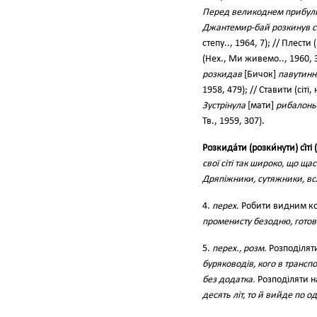
Перед великоднем прибули
Джантемир-бай розкинув сві
степу.., 1964, 7); // Плести
(Нех., Ми живемо.., 1960, 3
розкидав
[Бичок]
павутиння
1958, 479); // Ставити (сіті, н
Зустрінула
[мати]
рибалоньк
Тв., 1959, 307).
Розкида́ти (розки́нути) сі́ті 
свої сіті так широко, що щас
Дряпіжники, сутяжники, вся
4.
перех.
Робити видним ко
променисту безодню, готову
5.
перех., розм.
Розподіляти
буряководів, кого в транспо
без додатка.
Розподіляти н
десять літ, то й вийде по о