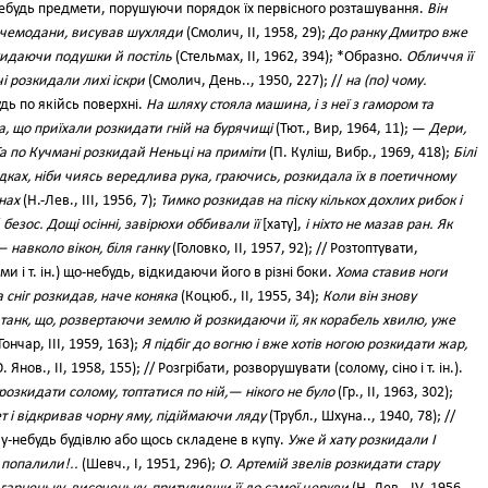
-небудь предмети, порушуючи порядок їх первісного розташування.
Він
в чемодани, висував шухляди
(Смолич, II, 1958, 29);
До ранку Дмитро вже
зкидаючи подушки й постіль
(Стельмах, II, 1962, 394); *Образно.
Обличчя її
чі розкидали лихі іскри
(Смолич, День.., 1950, 227); //
на (по) чому.
дь по якійсь поверхні.
На шляху стояла машина, і з неї з гамором та
а, що приїхали розкидати гній на бурячищі
(Тют., Вир, 1964, 11); —
Дери,
Та по Кучмані розкидай Неньці на приміти
(П. Куліш, Вибр., 1969, 418);
Білі
садках, ніби чиясь вередлива рука, граючись, розкидала їх в поетичному
нах
(Н.-Лев., III, 1956, 7);
Тимко розкидав на піску кількох дохлих рибок і
/
безос. Дощі осінні, завірюхи оббивали її
[хату],
і ніхто не мазав ран. Як
 навколо вікон, біля ганку
(Головко, II, 1957, 92); // Розтоптувати,
и і т. ін.) що-небудь, відкидаючи його в різні боки.
Хома ставив ноги
 а сніг розкидав, наче коняка
(Коцюб., II, 1955, 34);
Коли він знову
 танк, що, розвертаючи землю й розкидаючи її, як корабель хвилю, уже
Гончар, III, 1959, 163);
Я підбіг до вогню і вже хотів ногою розкидати жар,
. Янов., II, 1958, 155); // Розгрібати, розворушувати (солому, сіно і т. ін.).
розкидати солому, топтатися по ній,— нікого не було
(Гр., II, 1963, 302);
 і відкривав чорну яму, підіймаючи ляду
(Трубл., Шхуна.., 1940, 78); //
у-небудь будівлю або щось складене в купу.
Уже й хату розкидали І
 попалили!..
(Шевч., І, 1951, 296);
О. Артемій звелів розкидати стару