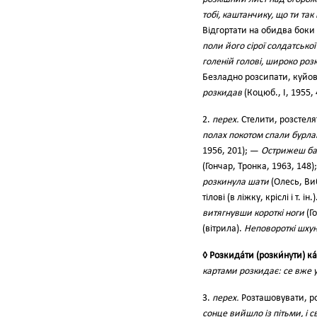
тобі, каштанчику, що ти та
Відгортати на обидва боки 
поли його сірої солдатсько
голеній голові, широко ро
Безладно розсипати, куйов
розкидав
(Коцюб., І, 1955, 
2.
перех.
Стелити, розстеля
полах покотом спали бурла
1956, 201); —
Острижеш бар
(Гончар, Тронка, 1963, 148)
розкинула шати
(Олесь, Виб
тілові (в ліжку, кріслі і т. ін.
витягнувши короткі ноги
(Го
(вітрила).
Неповороткі шхуни
◊ Розкида́ти (розки́нути) ка́
картами розкидає: се вже у
3.
перех.
Розташовувати, роз
сонце вийшло із пітьми, і с