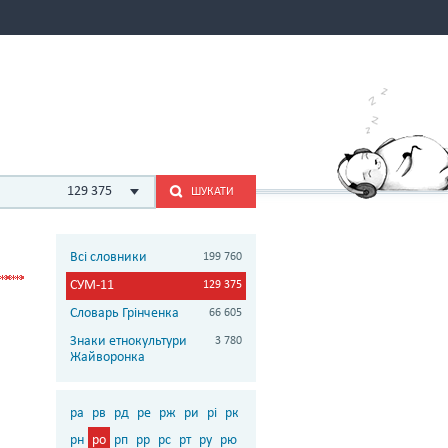
129 375
ШУКАТИ
Всі словники
199 760
СУМ-11
129 375
Словарь Грінченка
66 605
Знаки етнокультури
3 780
Жайворонка
ра
рв
рд
ре
рж
ри
рі
рк
рн
ро
рп
рр
рс
рт
ру
рю