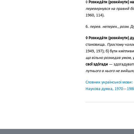
◊
Розкида́ти (розки́нути) на
перевернувся на правий бік
1960, 114).
6.
перев. неперех., розм.
Ду
◊ Розкида́ти (розки́нути) ду
становища.
Простому чолов
1949, 197); б) бути кмітли
що вільно розкидав умом, у
свої́ здо́гади
— здогадуват
путнього в нього не вийшло
Словник української мови: в 
Наукова думка, 1970—198