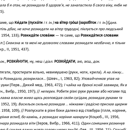
а б я отак, не розкидала б здоров’я, не занапастила б свого віку, якби не
5).
саме, що
Ки́дати (пуска́ти
і т. ін.)
на ві́тер гро́ші (заробі́ток
і т. ін.
) (
див.
іль дбає, не хоче розкидати на вітер трудодні, піклується про людський
, 1954, 133);
Розкида́ти слова́ми
— те саме, що
Розкида́тися словами
іл:]
Сивизна ж та мені не дозволяє словами розкидати необачно, я тільки
кр., II, 1951, 437).
ок.,
РОЗКИ́НУТИ
, ну, неш
і діал.
РОЗКИ́ДАТИ
, аю, аєш,
док.
тягати, простирати вільно, невимушено (руки, ноги, крила).
А на ліжку…
ята Розкидала, розкрилася…
(Шевч., І, 1963, 82);
Уповайченков упав на
 руки
(Перв., Дикий мед, 1963, 472);
І чайка на бронзі ясній завмира, Як в
н., Вибр., 1950, 197); //
неперех.
Робити різкі рухи руками або ногами під
лавка власне живо щось розповідав своїм сусідам, розкидав руками та
, 1952, 19);
Васильок сильно розкидав .. ніжками і радісно прискав щирим
, 1958, 109); // Розпускати в різні боки далеко від стовбура (гілля, коріння,
ріння вглиб, бо камінь, а розкидає коріння навкруги
(Коцюб., III, 1956,
нара розкидала віти
(Зеров, Вибр., 1966, 411);
Один соняшник розкинув
ею й схилив важку жовту голову через тин
(Н.-Лев., III, 1956, 21);
Спасибі