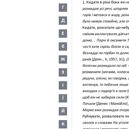
1. Кидати в різні боки які
Г
розкидав усі речі, шпурля
горів і метався в жару, ро
Д
було немов спокійне, але о
Кидати, розсипати що-небу
Е
сміхом виплигували дівчат
доню, .. Парчі й оксамити 
Є
чисті хати скрізь біліли в 
безладді по горбах та доли
Ж
раків
(Донч., V, 1957, 31); /
болячки розкидало по ній —
З
розминати (ногами, колесам
рішуче, злісно, як говорив,
виглянув, то побачив лише
І
виходив з подвір’я в поле
(
щоб він не набирав сили
(Ю
Ї
Почали
[Денис і Манойло]
Марко вже розкидав очерет
Й
Руйнувати, розвалювати як
сволок з словами На угілля
К