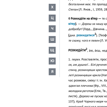
безталання моє. Не пропадал
Х
Степан
(Л. Янов., І, 1959, 28
Ц
◊ Розкида́ти на ві́тер —
те 
вітер
)
. —
Дорош за нашу арт
Ч
добробут!
(Горд., Дівчина..
2
(
див.
розкидатися
). [Теоф
Ш
те скажу, чого я певен
(Л. У
2
Щ
РОЗКИДА́ТИ
, а́ю, а́єш,
нед
1.
перех.
Розставляти, прос
Ю
ох, аж душно!.. Білі ручен
спину, розкинувши хрестом
Я
леті розкинувши крила
(Наг
час розмови, сміху і т. ін.
Ха
здвигав плечима
(Фр., VIII
молодим реготом
(Епік, Тв.
листя).
Дерево не пускає ко
137);
Край Чорного моря чи
розкішний лист над огорож