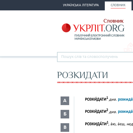
УКРАЇНСЬКА ЛІТЕРАТУРА
СЛОВНИК
РОЗКИДАТИ
1
РОЗКИ́ДАТИ
див.
розкида́
А
2
РОЗКИ́ДАТИ
див.
розкида́
Б
1
РОЗКИДА́ТИ
, а́ю, а́єш,
нед
В