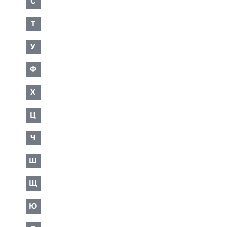
С
Т
У
Ф
Х
Ц
Ч
Ш
Щ
Ю