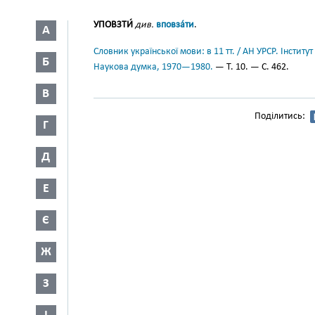
УПОВЗТИ́
див.
вповза́ти
.
А
Словник української мови: в 11 тт. / АН УРСР. Інститут
Б
Наукова думка, 1970—1980.
— Т. 10. — С. 462.
В
Поділитись:
Г
Д
Е
Є
Ж
З