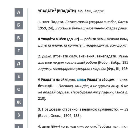
1
УПАДА́ТИ
(ВПАДА́ТИ)
, а́ю, а́єш,
недок
.
А
1.
заст.
Падати.
Багато громів упадало з небес, Бага
Б
1959, 24);
З грізним білим шумовинням Упадає річка 
В
◊ Упада́ти в но́ги (до ніг) —
робити земні уклони ком
цілує та плаче, та кричить;.. людям дякує, усім до ніг
Г
2.
рідко.
Втрачати силу, значення; занепадати.
Ремес
але вже не для ковальської роботи
(Кобр., Вибр., 195
Д
додому, господарство упадало і марніло
(Фр., III, 195
Е
◊ Упада́ти на си́лі
див.
си́ла
; Упада́ти се́рцем
— сильн
безнадії. —
Посивію, занидію, а не здамся лиху. Я н
Є
не впадай серцем. Перебудемо лиху годину, і знов дл
210).
Ж
3. Працювати старанно, з великою сумлінністю.
— Зв
З
(Барв., Опов.., 1902, 133).
4.
коло (біля) кого, над ким, за ким.
Турбуватися, пік