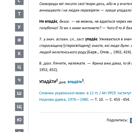
С
Сковорода міг писати свої твори десь, або ж у вчителя 
виношувати і на людях перевіряти — завше упадало 
Т
Не впада́є
,
безос. —
не можна, не вдається через не
У
голубочко! То ви з нами житимете? — Чого б то й баж
7.
у знач. вставн. сл., заст.
упада́є
. Уживається в знач
Ф
старосвіщину
[старосвітщину]
знаєте, які люде були: зд
людей велетенського роду
(Барв., Опов.., 1902, 424).
Х
8.
діал.
Личити, належати. —
Ярина вже дівка, то їй
Ц
1952, 652).
Ч
2
1
УПАДА́ТИ
див.
впада́ти
.
Ш
Словник української мови: в 11 тт. / АН УРСР. Інститут
Наукова думка, 1970—1980.
— Т. 10. — С. 453 - 454.
Щ
Ю
Поділитись: