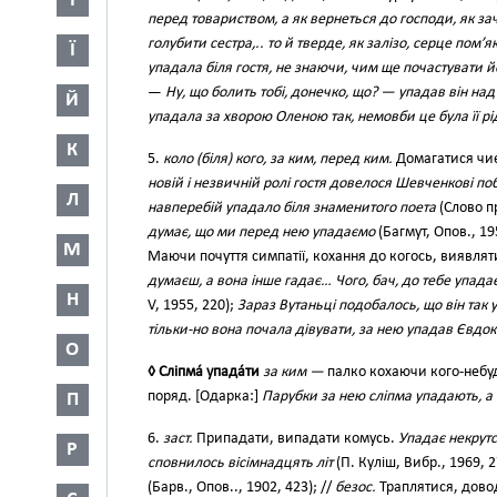
І
перед товариством, а як вернеться до господи, як за
голубити сестра,.. то й тверде, як залізо, серце пом’
Ї
упадала біля гостя, не знаючи, чим ще почастувати 
—
Ну, що болить тобі, донечко, що? — упадав він на
Й
упадала за хворою Оленою так, немовби це була її рі
К
5.
коло (біля) кого, за ким, перед ким.
Домагатися чиєї
новій і незвичній ролі гостя довелося Шевченкові поб
Л
навперебій упадало біля знаменитого поета
(Слово п
думає, що ми перед нею упадаємо
(Багмут, Опов., 195
М
Маючи почуття симпатії, кохання до когось, виявлят
думаєш, а вона інше гадає… Чого, бач, до тебе упадає І
Н
V, 1955, 220);
Зараз Вутаньці подобалось, що він так 
тільки-но вона почала дівувати, за нею упадав Євдо
О
◊ Сліпма́ упада́ти
за ким —
палко кохаючи кого-небуд
поряд. [Одарка:]
Парубки за нею сліпма упадають, а ї
П
6.
заст.
Припадати, випадати комусь.
Упадає некрутсь
Р
сповнилось вісімнадцять літ
(П. Куліш, Вибр., 1969, 
(Барв., Опов.., 1902, 423); //
безос.
Траплятися, дово