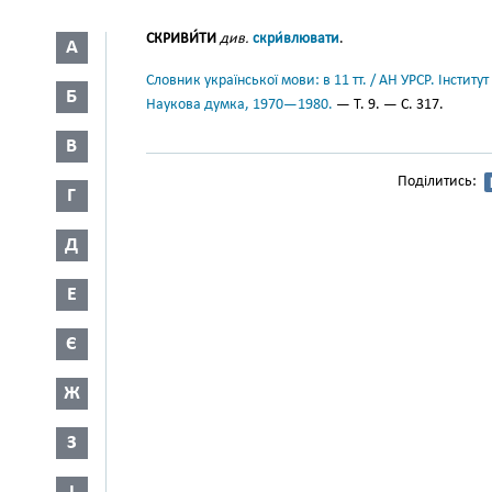
СКРИВИ́ТИ
див.
скри́влювати
.
А
Словник української мови: в 11 тт. / АН УРСР. Інститут
Б
Наукова думка, 1970—1980.
— Т. 9. — С. 317.
В
Поділитись:
Г
Д
Е
Є
Ж
З