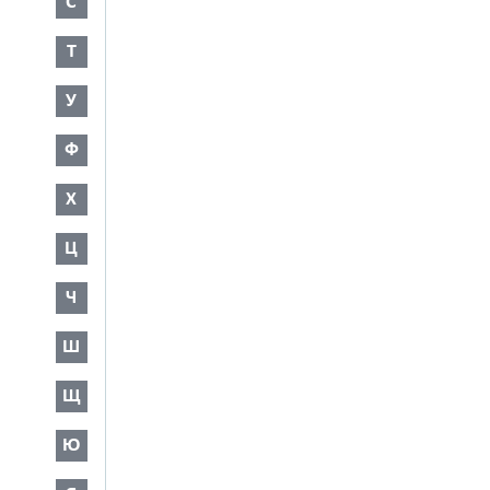
С
Т
У
Ф
Х
Ц
Ч
Ш
Щ
Ю