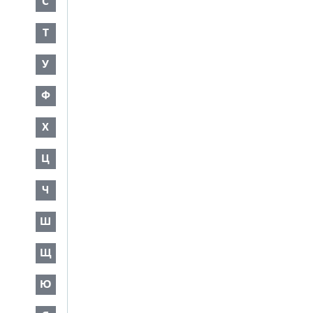
С
Т
У
Ф
Х
Ц
Ч
Ш
Щ
Ю