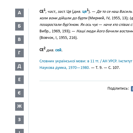
1
1
СЕ
,
част., заст.
Це (
див.
це
). —
Де то се наш Василь
А
коли вони дійшли до бурти
(Мирний, IV, 1955, 13);
І
позаростали бур’яном. Як ось чує
—
наче хто співає 
Б
Вибр., 1969, 193); —
Наші люди його бачили востаннє 
(Вовчок, І, 1955, 216).
В
2
СЕ
див.
сей
.
Г
Словник української мови: в 11 тт. / АН УРСР. Інститут
Д
Наукова думка, 1970—1980.
— Т. 9. — С. 107.
Е
Поділитись:
Є
Ж
З