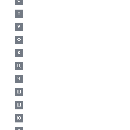
С
Т
У
Ф
Х
Ц
Ч
Ш
Щ
Ю