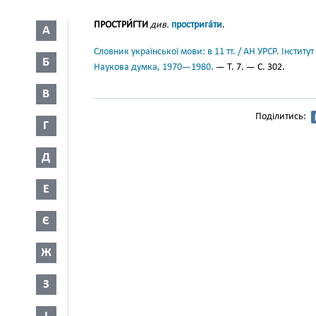
ПРОСТРИ́ГТИ
див.
прострига́ти
.
А
Словник української мови: в 11 тт. / АН УРСР. Інститут
Б
Наукова думка, 1970—1980.
— Т. 7. — С. 302.
В
Поділитись:
Г
Д
Е
Є
Ж
З