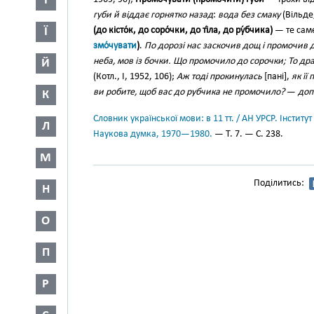
І
губи й віддає горнятко назад
:
вода без смаку
(Вільде,
Ї
(до кісто́к, до соро́чки, до ті́ла, до ру́бчика)
— те сам
змо́чувати
)
.
По дорозі нас заскочив дощ і промочив 
неба, мов із бочки. Що промочило до сорочки; То драл
Й
(Котл., І, 1952, 106);
Аж тоді прокинулась
[пані],
як її
ви робите, щоб вас до рубчика не промочило?
—
доп
К
Словник української мови: в 11 тт. / АН УРСР. Інститут
Л
Наукова думка, 1970—1980.
— Т. 7. — С. 238.
М
Поділитись:
Н
О
П
Р