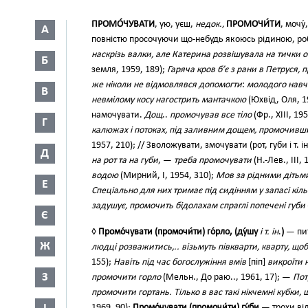
ПРОМО́ЧУВАТИ
, ую, уєш,
недок.,
ПРОМОЧИ́ТИ
, мочу́
А
повністю просочуючи що-небудь якоюсь рідиною, р
наскрізь валки, але Катерина розвішувала на тички о
Б
земля, 1959, 189);
Гаряча кров б’є з рани в Петруся, 
же ніколи не відмовлявся допомогти
:
молодого навч
В
невмілому косу нагострить мантачкою
(Юхвід, Оля, 1
намочувати.
Дощ
..
промочував все тіло
(Фр., XIII, 19
Г
калюжах і потоках, під заливним дощем, промочивш
1957, 210); // Зволожувати, змочувати (рот, губи і т.
Д
на рот та на губи
, —
треба промочувати
(Н.-Лев., III,
водою
(Мирний, І, 1954, 310);
Мов за рідними дітьми
Е
Спеціально для них тримає під сидінням у запасі кіль
задушує, промочить бідолахам спраглі попечені губи
Є
◊
Промо́чувати (промочи́ти) го́рло, (ду́шу
і т. ін
.
)
— пит
Ж
людці розважитись,.. візьмуть півкварти, кварту, щ
155);
Навіть під час богослужіння вмів
[піп]
викроїти 
З
промочити горло
(Мельн., До раю.., 1961, 17); —
Пот
промочити гортань. Тілько в вас такі нікчемні кубки, щ
1969, 90);
Промо́чувати (промочи́ти) гу́би
— трохи від