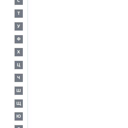
С
Т
У
Ф
Х
Ц
Ч
Ш
Щ
Ю