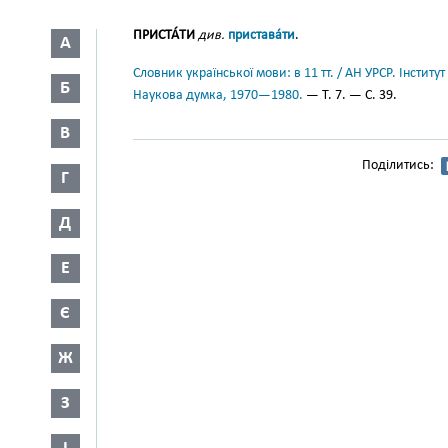
ПРИСТА́ТИ
див.
пристава́ти
.
А
Словник української мови: в 11 тт. / АН УРСР. Інститут
Б
Наукова думка, 1970—1980.
— Т. 7. — С. 39.
В
Поділитись:
Г
Д
Е
Є
Ж
З