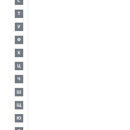
С
Т
У
Ф
Х
Ц
Ч
Ш
Щ
Ю