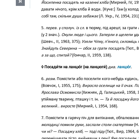
Я
Йосипенка посадять на казенні хліба
(Мирний, IV, 19
давати нічого, крім хліба й води. [Куче:]
Там
[у холод
собі там, скільки душа забажає
(Л. Укр., IV, 1954, 231
5.
перев. у сполуч. із сл.
в тюрму, під арешт, за грати
(у 2 знач.).
Окули люде і цього. Заперли в щелепи уди
(Шевч., II, 1963, 375);
Узяли Чіпку, п’яного, силоміць
Знайдуть Северина — обох за грати посадять
(Тют., 
а за що, спитай?
(Гончар, II, 1959, 138).
◊ Посади́ти на ланцю́г (на ланцюги́)
див.
ланцю́г
.
6.
розм.
Помістити або поселити кого-небудь кудись,
(Вовчок, І, 1955, 175);
Виросло оселище на її очах. 
Ярослава Осмомисла
(Хижняк, Д. Галицький, 1958, 3
упійману тварину, пташку і т. ін. —
Та й посаджу його
великий.. виросте
(Мирний, І, 1954, 168).
7. Помістити в гарячу піч для випікання, обпалюван
молодиці помили руки, заслали столи скатертями
(Н.
чи ні? — Посаджу хліб, — тоді піду
(Тют., Вир, 1964, 
перемішувати тісто, вийнявши з печі! Яке посадили, т