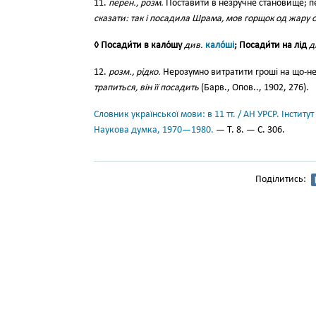
11.
перен., розм.
Поставити в незручне становище; п
сказати: так і посадила Шрама, мов горщок од жару 
◊ Посади́ти в кало́шу
див.
кало́ші
; Посади́ти на лід
д
12.
розм., рідко.
Нерозумно витратити гроші на що-н
трапиться, він її посадить
(Барв., Опов.., 1902, 276).
Словник української мови: в 11 тт. / АН УРСР. Інститут
Наукова думка, 1970—1980.
— Т. 8. — С. 306.
Поділитись: