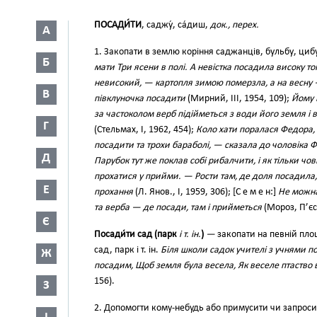
ПОСАДИ́ТИ
, саджу́, са́диш,
док., перех.
А
1. Закопати в землю коріння саджанців, бульбу, цибу
Б
мати Три ясени в полі. А невістка посадила високу т
невисокий, — картопля зимою померзла, а на весну 
В
півклуночка посадити
(Мирний, III, 1954, 109);
Йому 
за частоколом верб підійметься з води його земля і в
Г
(Стельмах, І, 1962, 454);
Коло хати поралася Федора, 
посадити та трохи бараболі, — сказала до чоловіка 
Д
Парубок тут же поклав собі рибалчити, і як тільки чо
прохатися у прийми. — Рости там, де доля посадила
Е
прохання
(Л. Янов., І, 1959, 306); [С е м е н:]
Не можна 
та верба — де посади, там і прийметься
(Мороз, П’єси
Є
Посади́ти сад (парк
і т. ін.
)
—
закопати на певній площі
сад, парк і т. ін.
Біля школи садок учителі з учнями 
Ж
посадим, Щоб земля була весела, Як веселе птаство в 
156).
З
2. Допомогти кому-небудь або примусити чи запросит