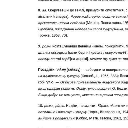
8.
ав.
Скерувавши до землі, примусити опуститися, сі
літальний апарат).
Чаров майстерно посадив важкий л
врізавшись носом у стіг сіна
(Минко, Повна чаша, 195
Сіробаба, посадивши неподалік свого кукурузника, ви
Тронка, 1963, 70).
9.
розм.
Розташувавши певним чином, прикріпити, при
штанях посадила
[мати Сергія]
красиву нову латку
(Є.
посадило той горб
[на дорозі]
, неначе оту гулю на тво
Посади́ти пля́му (кля́ксу)
— забруднити поверхню чо
на адміральську тужурку
(Коцюб., II, 1955, 388);
Посад
собі гулю. —
От бісова приземленість людського род
вищі одвірки ставити. Отаку гулю посадив
(Ю. Бедзик
Якщо добре не нагнутися, можна ненароком посадити
10.
розм., рідко.
Надіти, насадити.
Юрась нічого не в
потилицю і потягнув цигарку
(Чорн., Визволення, 194
вийшла з роздягальні
(Собко, Матв. затока, 1962, 15)