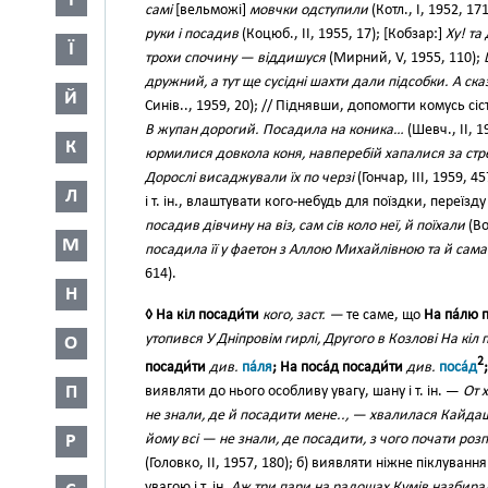
І
самі
[вельможі]
мовчки одступили
(Котл., І, 1952, 17
руки і посадив
(Коцюб., II, 1955, 17); [Кобзар:]
Ху! та
Ї
трохи спочину — віддишуся
(Мирний, V, 1955, 110);
дружний, а тут ще сусідні шахти дали підсобки. А ска
Й
Синів.., 1959, 20); // Піднявши, допомогти комусь сі
В жупан дорогий. Посадила на коника…
(Шевч., II, 1
К
юрмилися довкола коня, навперебій хапалися за стре
Дорослі висаджували їх по черзі
(Гончар, III, 1959, 4
Л
і т. ін., влаштувати кого-небудь для поїздки, переїзд
посадив дівчину на віз, сам сів коло неї, й поїхали
(Во
М
посадила її у фаетон з Аллою Михайлівною та й сам
614).
Н
◊ На кіл посади́ти
кого, заст. —
те саме, що
На па́лю 
утопився У Дніпровім гирлі, Другого в Козлові На кіл
О
2
посади́ти
див.
па́ля
; На поса́д посади́ти
див.
поса́д
П
виявляти до нього особливу увагу, шану і т. ін. —
От 
не знали, де й посадити мене.., — хвалилася Кайда
йому всі — не знали, де посадити, з чого почати розп
Р
(Головко, II, 1957, 180); б) виявляти ніжне піклуванн
увагою і т. ін.
Аж три пари на радощах Кумів назбирал