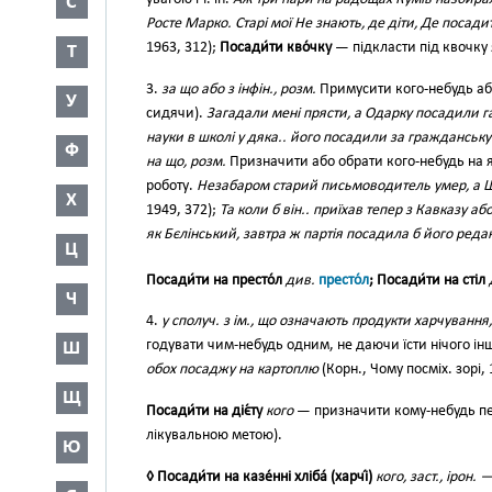
С
Росте Марко. Старі мої Не знають, де діти, Де посади
1963, 312);
Посади́ти кво́чку
— підкласти під квочку
Т
3.
за що або з інфін., розм.
Примусити кого-небудь аб
У
сидячи).
Загадали мені прясти, а Одарку посадили г
науки в школі у дяка.. його посадили за гражданську
Ф
на що, розм.
Призначити або обрати кого-небудь на я
роботу.
Незабаром старий письмоводитель умер, а Ш
Х
1949, 372);
Та коли б він.. приїхав тепер з Кавказу аб
як Бєлінський, завтра ж партія посадила б його реда
Ц
Посади́ти на престо́л
див.
престо́л
; Посади́ти на стіл
Ч
4.
у сполуч. з ім., що означають продукти харчування,
годувати чим-небудь одним, не даючи їсти нічого ін
Ш
обох посаджу на картоплю
(Корн., Чому посміх. зорі, 
Щ
Посади́ти на діє́ту
кого
— призначити кому-небудь пе
лікувальною метою).
Ю
◊ Посади́ти на казе́нні хліба́ (харчі́)
кого, заст., ірон. 