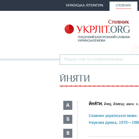
УКРАЇНСЬКА ЛІТЕРАТУРА
СЛОВНИК
ЙНЯТИ
ЙНЯ́ТИ
, йму, ймеш;
мин. ч.
А
Словник української мови: в 
Б
Наукова думка, 1970—198
В