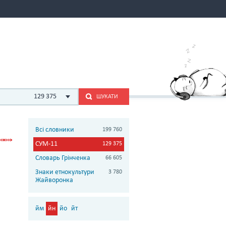
129 375
ШУКАТИ
Всі словники
199 760
СУМ-11
129 375
Словарь Грінченка
66 605
Знаки етнокультури
3 780
Жайворонка
йм
йн
йо
йт