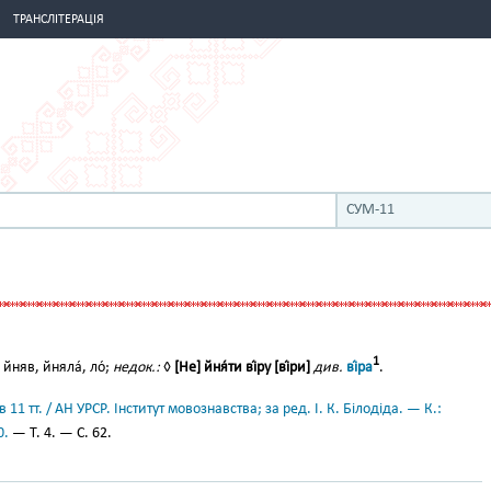
ТРАНСЛІТЕРАЦІЯ
СУМ-11
1
йняв, йняла́, ло́;
недок.:
◊
[Не] йня́ти ві́ру [ві́ри]
див.
ві́ра
.
11 тт. / АН УРСР. Інститут мовознавства; за ред. І. К. Білодіда. — К.:
0.
— Т. 4. — С. 62.