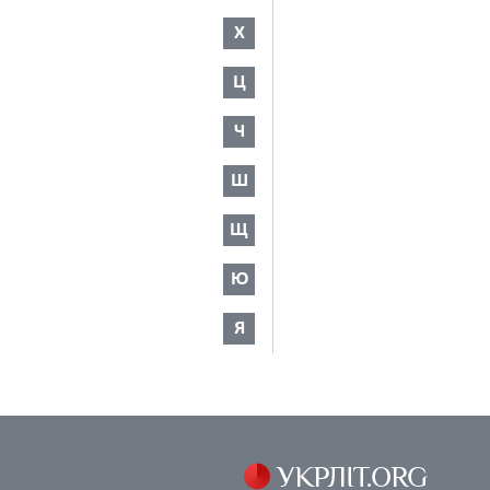
Х
Ц
Ч
Ш
Щ
Ю
Я