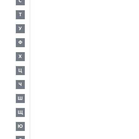
С
Т
У
Ф
Х
Ц
Ч
Ш
Щ
Ю