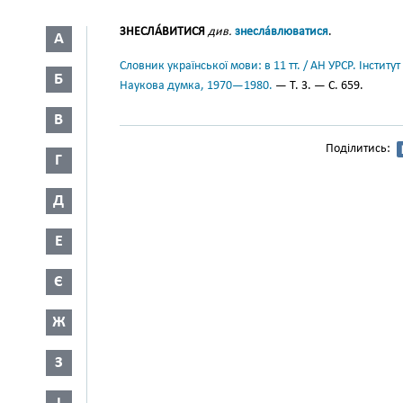
ЗНЕСЛА́ВИТИСЯ
див.
знесла́влюватися
.
А
Словник української мови: в 11 тт. / АН УРСР. Інститут
Б
Наукова думка, 1970—1980.
— Т. 3. — С. 659.
В
Поділитись:
Г
Д
Е
Є
Ж
З