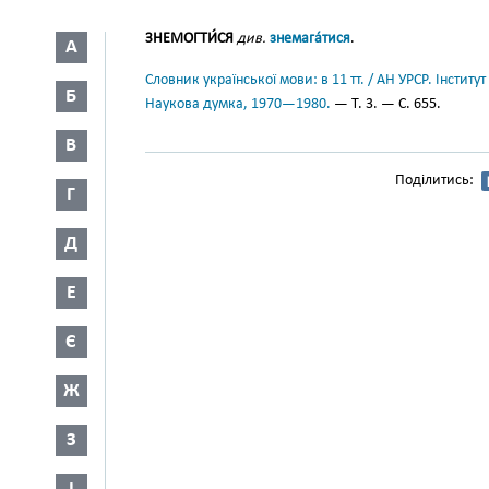
ЗНЕМОГТИ́СЯ
див.
знемага́тися
.
А
Словник української мови: в 11 тт. / АН УРСР. Інститут
Б
Наукова думка, 1970—1980.
— Т. 3. — С. 655.
В
Поділитись:
Г
Д
Е
Є
Ж
З