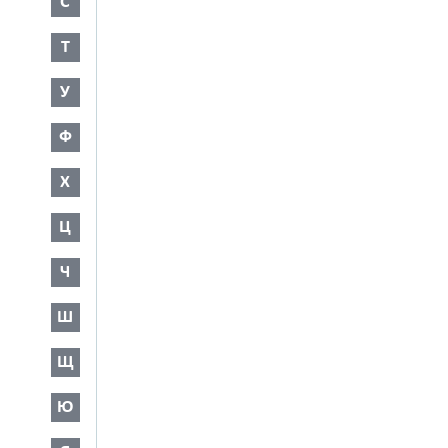
С
Т
У
Ф
Х
Ц
Ч
Ш
Щ
Ю