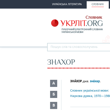
УКРАЇНСЬКА ЛІТЕРАТУРА
СЛОВНИК
ЗНАХОР
ЗНА́ХОР
див.
зна́хар
.
А
Словник української мови: в 
Б
Наукова думка, 1970—198
В