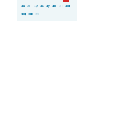
зо
зп
зр
зс
зу
зц
зч
зш
зщ
зю
зя