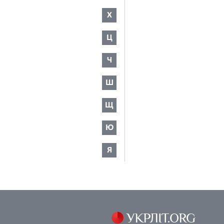
Х
Ц
Ч
Ш
Щ
Ю
Я