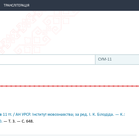
ТРАНСЛІТЕРАЦІЯ
СУМ-11
11 тт. / АН УРСР. Інститут мовознавства; за ред. І. К. Білодіда. — К.:
0.
— Т. 3. — С. 648.