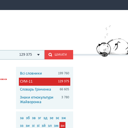
129 375
ШУКАТИ
Всі словники
199 760
СУМ-11
129 375
Словарь Грінченка
66 605
Знаки етнокультури
3 780
Жайворонка
за
зб
зв
зг
зд
зе
зє
зж
зз
зи
зі
зї
зй
зл
зм
зн