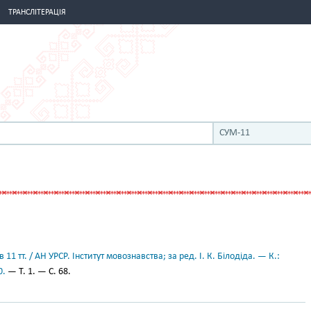
ТРАНСЛІТЕРАЦІЯ
СУМ-11
11 тт. / АН УРСР. Інститут мовознавства; за ред. І. К. Білодіда. — К.:
0.
— Т. 1. — С. 68.