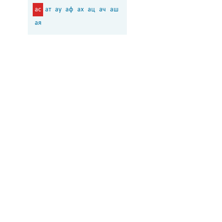
ас
ат
ау
аф
ах
ац
ач
аш
ая