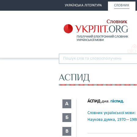
УКРАЇНСЬКА ЛІТЕРАТУРА
СЛОВНИК
АСПИД
А́СПИД
див.
га́спид
.
А
Словник української мови: в 
Б
Наукова думка, 1970—198
В