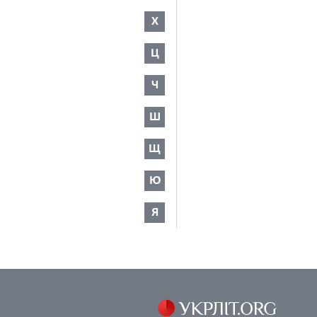
Х
Ц
Ч
Ш
Щ
Ю
Я