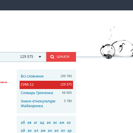
129 375
ШУКАТИ
Всі словники
199 760
СУМ-11
129 375
Словарь Грінченка
66 605
Знаки етнокультури
3 780
Жайворонка
аб
ав
аг
ад
ае
ає
аж
аз
ай
ак
ал
ам
ан
ао
ап
ар