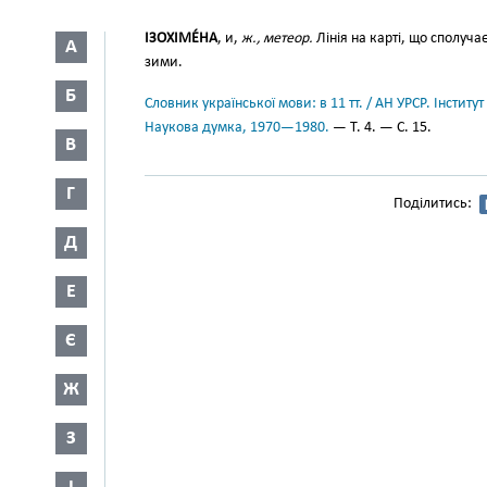
ІЗОХІМЕ́НА
, и,
ж., метеор.
Лінія на карті, що сполуч
А
зими.
Б
Словник української мови: в 11 тт. / АН УРСР. Інститут
Наукова думка, 1970—1980.
— Т. 4. — С. 15.
В
Г
Поділитись:
Д
Е
Є
Ж
З