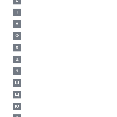
С
Т
У
Ф
Х
Ц
Ч
Ш
Щ
Ю