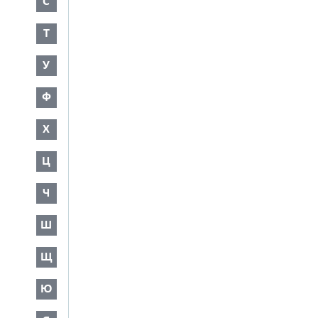
С
Т
У
Ф
Х
Ц
Ч
Ш
Щ
Ю