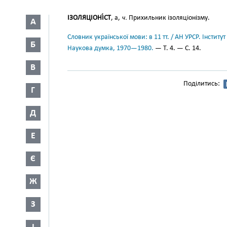
ІЗОЛЯЦІОНІ́СТ
, а,
ч.
Прихильник ізоляціонізму.
А
Словник української мови: в 11 тт. / АН УРСР. Інститут
Б
Наукова думка, 1970—1980.
— Т. 4. — С. 14.
В
Поділитись:
Г
Д
Е
Є
Ж
З