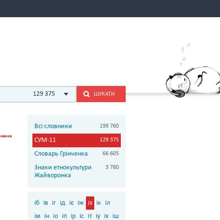
129 375
ШУКАТИ
Всі словники
199 760
СУМ-11
129 375
Словарь Грінченка
66 605
Знаки етнокультури
3 780
Жайворонка
іб
ів
іг
ід
іє
іж
із
ік
іл
ім
ін
іо
іп
ір
іс
іт
іу
іх
іш