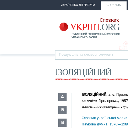
УКРАЇНСЬКА ЛІТЕРАТУРА
СЛОВНИК
ІЗОЛЯЦІЙНИЙ
ІЗОЛЯЦІ́ЙНИЙ
, а, е. Призн
А
матеріал
(Гірн. пром.., 1957
пластичних ізоляційних тр
Б
Словник української мови: в 
В
Наукова думка, 1970—198