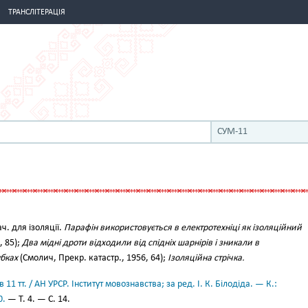
ТРАНСЛІТЕРАЦІЯ
СУМ-11
ач. для ізоляції.
Парафін використовується в електротехніці як ізоляційний
, 85);
Два мідні дроти відходили від спідніх шарнірів і зникали в
убках
(Смолич, Прекр. катастр., 1956, 64);
Ізоляційна стрічка.
11 тт. / АН УРСР. Інститут мовознавства; за ред. І. К. Білодіда. — К.:
0.
— Т. 4. — С. 14.