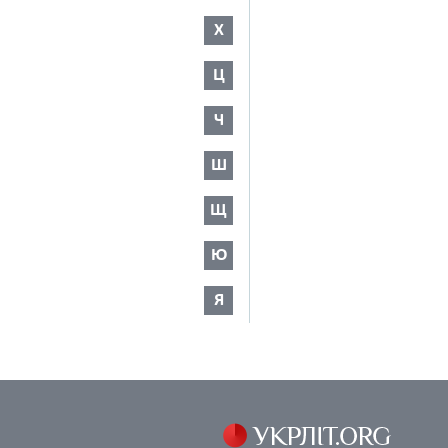
Х
Ц
Ч
Ш
Щ
Ю
Я