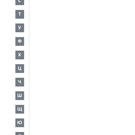
С
Т
У
Ф
Х
Ц
Ч
Ш
Щ
Ю