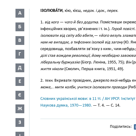
ІЗОЛЮВА́ТИ
, ю́ю, ю́єш,
недок. і док., перех.
А
1.
від кого — чого й без додатка.
Помістивши окремо,
Б
інфекційних хворих, ув’язнених і т. ін.).
Герой повісті.
ізолювати від світу або вбити,— «його везуть зламат
В
нам не випадає, а тифозних ізолюй від загону
(Ю. Яно
середовища, позбавляти зв’язку з ким-, чим-небудь
Г
ділі став вождем революції, йому необхідно завоювати
ліберальну буржуазію
(Біогр. Леніна, 1955, 75);
Він
[р
Д
життя ніколи
(Смолич, Перша книга, 1951, 49).
2.
техн.
Вкривати провідник, джерело якої-небудь ен
Е
може,.. мити колби, учитися ізолювати проводи
(Риба
Є
Словник української мови: в 11 тт. / АН УРСР. Інститут
Наукова думка, 1970—1980.
— Т. 4. — С. 14.
Ж
З
Поділитись: