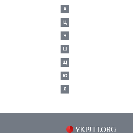
Х
Ц
Ч
Ш
Щ
Ю
Я