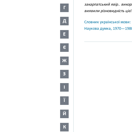
закарпатський явір.. викор
Г
виявили різновидність цієї
Д
Словник української мови: в 
Наукова думка, 1970—198
Е
Є
Ж
З
І
Ї
Й
К