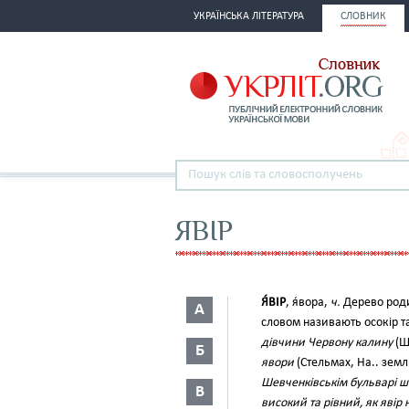
УКРАЇНСЬКА ЛІТЕРАТУРА
СЛОВНИК
ЯВІР
Я́ВІР
, я́вора,
ч.
Дерево роди
А
словом називають осокір та 
дівчини Червону калину
(Ше
Б
явори
(Стельмах, На.. землі
Шевченківськім бульварі 
В
високий та рівний, як явір