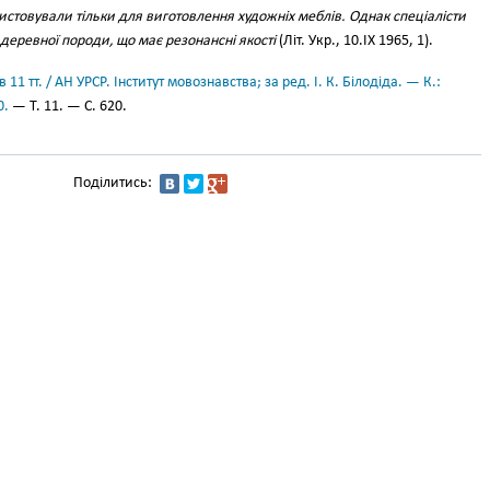
истовували тільки для виготовлення художніх меблів. Однак спеціалісти
 деревної породи, що має резонансні якості
(Літ. Укр., 10.ІХ 1965, 1).
11 тт. / АН УРСР. Інститут мовознавства; за ред. І. К. Білодіда. — К.:
0.
— Т. 11. — С. 620.
Поділитись: