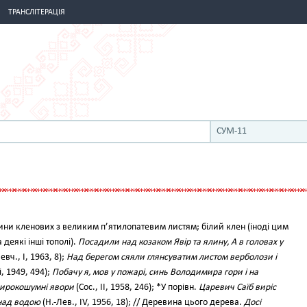
ТРАНСЛІТЕРАЦІЯ
СУМ-11
ни кленових з великим п’ятилопатевим листям; білий клен (іноді цим
деякі інші тополі).
Посадили над козаком Явір та ялину, А в головах у
вч., І, 1963, 8);
Над берегом сяяли глянсуватим листом верболози і
, 1949, 494);
Побачу я, мов у пожарі, синь Володимира гори і на
широкошумні явори
(Сос., II, 1958, 246); *У порівн.
Царевич Саїб виріс
 над водою
(Н.-Лев., IV, 1956, 18); // Деревина цього дерева.
Досі