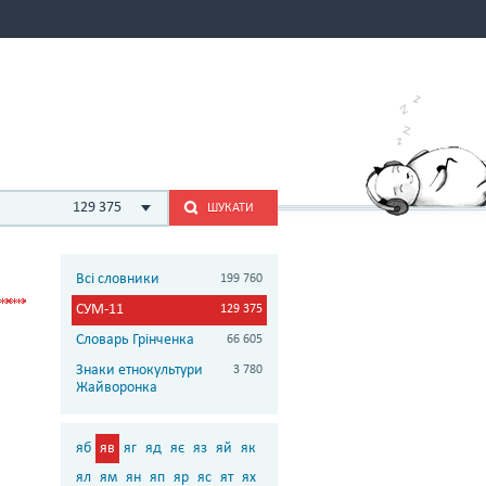
129 375
ШУКАТИ
Всі словники
199 760
СУМ-11
129 375
Словарь Грінченка
66 605
Знаки етнокультури
3 780
Жайворонка
яб
яв
яг
яд
яє
яз
яй
як
ял
ям
ян
яп
яр
яс
ят
ях