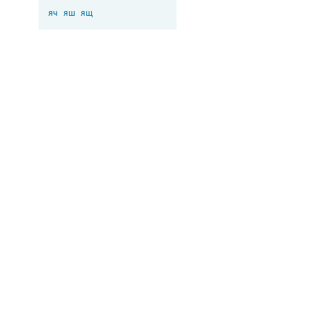
яч
яш
ящ