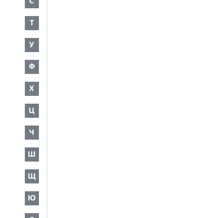
С
Т
У
Ф
Х
Ц
Ч
Ш
Щ
Ю