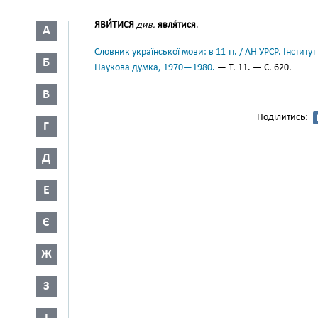
ЯВИ́ТИСЯ
див.
явля́тися
.
А
Словник української мови: в 11 тт. / АН УРСР. Інститут
Б
Наукова думка, 1970—1980.
— Т. 11. — С. 620.
В
Поділитись:
Г
Д
Е
Є
Ж
З