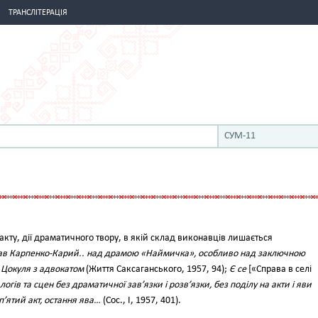
ТРАНСЛІТЕРАЦІЯ
СУМ-11
акту, дії драматичного твору, в якій склад виконавців лишається
ав Карпенко-Карий.. над драмою «Наймичка», особливо над заключною
і Цокуля з адвокатом
(Життя Саксаганського, 1957, 94);
Є се
[«Справа в селі
огів та сцен без драматичної зав’язки і розв’язки, без поділу на акти і яви
п’ятий акт, остання ява…
(Сос., І, 1957, 401).