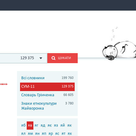
129 375
ШУКАТИ
Всі словники
199 760
СУМ-11
129 375
Словарь Грінченка
66 605
Знаки етнокультури
3 780
Жайворонка
яб
яв
яг
яд
яє
яз
яй
як
ял
ям
ян
яп
яр
яс
ят
ях