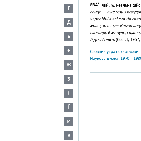
2
Я́ВА́
, я́ви́,
ж.
Реальна дійсн
Г
сонце — вже геть з полудня.
чародійні в яві сни На свят
Д
може, то ява,— Немов лиц
сьогодні, й минуле, і щастя
Е
й досі болить
(Сос., І, 1957,
Є
Словник української мови: в 
Наукова думка, 1970—198
Ж
З
І
Ї
Й
К