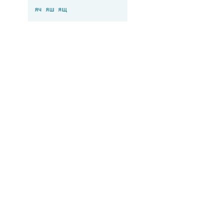
яч
яш
ящ