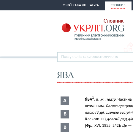
УКРАЇНСЬКА ЛІТЕРАТУРА
СЛОВНИК
ЯВА
1
Я́ВА
, и,
ж., театр.
Частина 
А
незмінним.
Багато працюв
явою IV дії, сценою зустріч
Б
Клекотині»)
довгий ряд діал
(Фр., XVI, 1955, 242);
Це — 
В