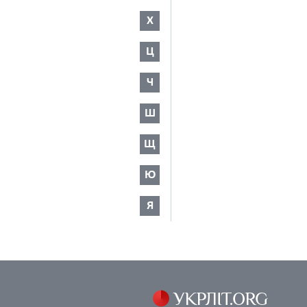
Х
Ц
Ч
Ш
Щ
Ю
Я