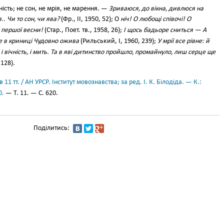
ість; не сон, не мрія, не марення. —
Зриваюся, до вікна, дивлюся на
. Чи то сон, чи ява?
(Фр., II, 1950, 52); О
ніч! О любощі співочі! О
і першої весни!
(Стар., Поет. тв., 1958, 26);
І щось бадьоре сниться — А
е в криниці Чудовно ожива
(Рильський, І, 1960, 239);
У мрії все рівне: й
, і вічність, і мить. Та в яві дитинство пройшло, промайнуло, лиш серце ще
 128).
11 тт. / АН УРСР. Інститут мовознавства; за ред. І. К. Білодіда. — К.:
0.
— Т. 11. — С. 620.
Поділитись: