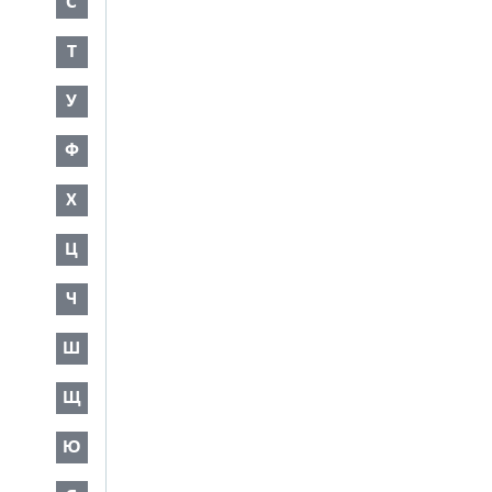
С
Т
У
Ф
Х
Ц
Ч
Ш
Щ
Ю