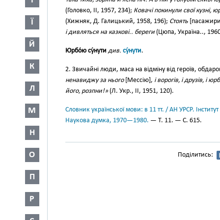
І
(Головко, II, 1957, 234);
Ковачі покинули свої кузні, ю
Ї
(Хижняк, Д. Галицький, 1958, 196);
Стоять
[пасажир
і дивляться на казкові.. береги
(Цюпа, Україна.., 1960
Й
Юрбо́ю су́нути
див.
су́нути
.
К
2. Звичайні люди, маса на відміну від героїв, обдаро
ненавиджу за нього
[Мессію],
і ворогів, і друзів, і 
Л
його, розпни!»
(Л. Укр., II, 1951, 120).
М
Словник української мови: в 11 тт. / АН УРСР. Інститут
Наукова думка, 1970—1980.
— Т. 11. — С. 615.
Н
О
Поділитись:
П
Р