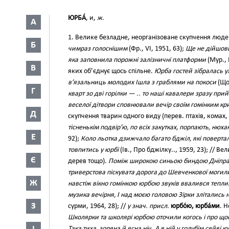
ЮРБА́
, и,
ж.
А
1. Велике безладне, неорганізоване скупчення люде
Б
чимраз голоснішим
(Фр., VI, 1951, 63);
Ще не дійшовш
яка заповнила порожні залізничні платформи
(Мур., 
В
яких об’єднує щось спільне.
Юрба гостей зібралась 
в’язальниць молодих Ішла з граблями на покоси
(Щог
Г
кварт зо дві горілки — .. то наші кавалери зразу при
веселої дітвори сповнювали вечір своїм гомінким кр
Д
скупчення тварин одного виду (перев. птахів, комах, ри
тісненькім подвір’ю, по всіх закутках, порпають, нюх
Е
92);
Коло льотка дзижчало багато бджіл, які поверта
товпитись у юрбі
(Ів., Про бджілку.., 1959, 23); // Ве
Є
дерев тощо).
Поміж широкою синьою биндою Дніпра т
триверстова піскувата дорога до Шевченкової могил
Ж
навстіж вікно гомінкою юрбою звуків ввалився тепли
музика вечірня, І над моєю головою Зірки зліталис
З
сурми, 1964, 28); //
у знач. присл.
юрбо́ю, юрба́ми
. Н
Школярки та школярі юрбою оточили когось і про щос
Така тиха, зоряна й ясна ніч. А в ній у голубім сяйв