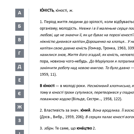
Ю́НІСТЬ
, ю́ності,
ж.
А
1. Період життя людини до зрілості, коли відбуваєт
Б
організму; молодість.
Невже і в її маленьке серце п
любові, ще не знаючи її, як це буває на порозі юності?
В
ніжністю дивився капітан Дорошенко на хлопця.. У н
капітан свою давню юність
(Гончар, Тронка, 1963, 339
Г
нахилися знов, Життя його згадай, як юність, неповт
пора, новизна чого-небудь.
До Маріуполя я потрапив
Д
закінчити роботу над новою книгою. То було давно — 
1959, 11).
Е
В ю́ності
— в молоді роки.
Несміливий хлопчисько, як
тому в юності трохи сутулився, перетворився у глад
Є
поважною ходою
(Вільде, Сестри.., 1958, 122).
Ж
2. Властивість за знач.
ю́ний
.
Вона вродлива. Її вос
(Досв., Вибр., 1959, 206);
В серцях палає юності вого
З
3.
збірн.
Те саме, що
юна́цтво
2.