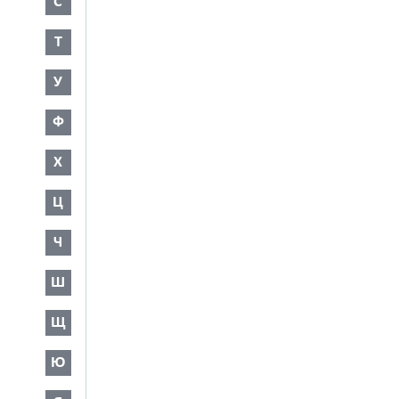
С
Т
У
Ф
Х
Ц
Ч
Ш
Щ
Ю