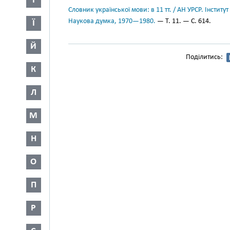
І
Словник української мови: в 11 тт. / АН УРСР. Інститут
Наукова думка, 1970—1980.
— Т. 11. — С. 614.
Ї
Й
Поділитись:
К
Л
М
Н
О
П
Р