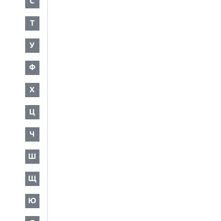
С
Т
У
Ф
Х
Ц
Ч
Ш
Щ
Ю