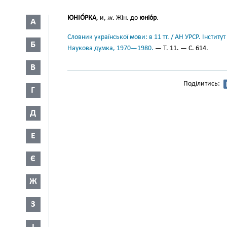
ЮНІО́РКА
, и,
ж.
Жін. до
юніо́р
.
А
Словник української мови: в 11 тт. / АН УРСР. Інститут
Б
Наукова думка, 1970—1980.
— Т. 11. — С. 614.
В
Поділитись:
Г
Д
Е
Є
Ж
З