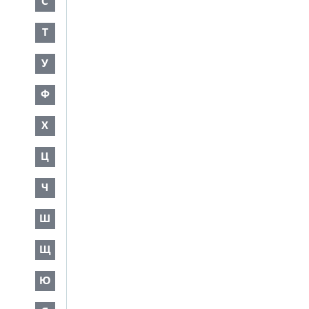
С
Т
У
Ф
Х
Ц
Ч
Ш
Щ
Ю