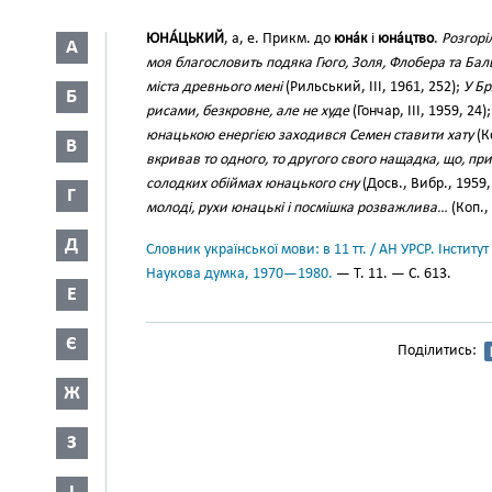
ЮНА́ЦЬКИЙ
, а, е. Прикм. до
юна́к
і
юна́цтво
.
Розгорі
А
моя благословить подяка Гюго, Золя, Флобера та Бал
міста древнього мені
(Рильський, III, 1961, 252);
У Б
Б
рисами, безкровне, але не худе
(Гончар, III, 1959, 24)
юнацькою енергією заходився Семен ставити хату
(К
В
вкривав то одного, то другого свого нащадка, що, п
солодких обіймах юнацького сну
(Досв., Вибр., 1959,
Г
молоді, рухи юнацькі і посмішка розважлива…
(Коп.,
Д
Словник української мови: в 11 тт. / АН УРСР. Інститут
Наукова думка, 1970—1980.
— Т. 11. — С. 613.
Е
Є
Поділитись:
Ж
З