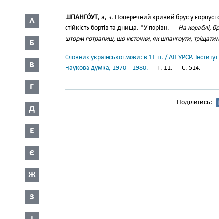
ШПАНГО́УТ
, а,
ч.
Поперечний кривий брус у корпусі су
А
стійкість бортів та днища. *У порівн. —
На кораблі, бр
шторм потрапиш, що кісточки, як шпангоути, тріщати
Б
Словник української мови: в 11 тт. / АН УРСР. Інститут
В
Наукова думка, 1970—1980.
— Т. 11. — С. 514.
Г
Поділитись:
Д
Е
Є
Ж
З