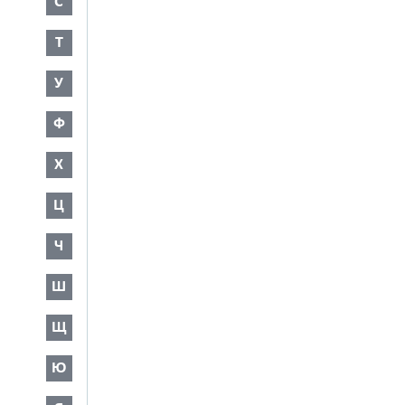
С
Т
У
Ф
Х
Ц
Ч
Ш
Щ
Ю