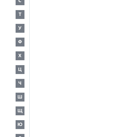
С
Т
У
Ф
Х
Ц
Ч
Ш
Щ
Ю