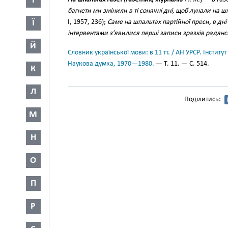
І
багнети ми змінили в ті сонячні дні, щоб лунали на 
Ї
І, 1957, 236);
Саме на шпальтах партійної преси, в дні
інтервентами з’явилися перші записи зразків радянсь
Й
Словник української мови: в 11 тт. / АН УРСР. Інститут
Наукова думка, 1970—1980.
— Т. 11. — С. 514.
К
Л
Поділитись:
М
Н
О
П
Р