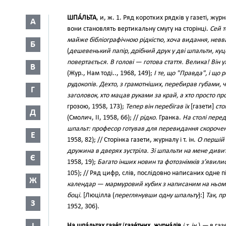
ШПА́ЛЬТА
, и, ж. 1. Ряд коротких рядків у газеті, жур
А
вони становлять вертикальну смугу на сторінці.
Сей т
майже бібліографічною рідкістю, хоча видання, нев
Б
(
дешевенький папір, дрібний друк у дві шпальти, ку
повертається. В голові — готова стаття. Велика! Він 
В
(Жур., Нам тоді.., 1968, 149);
І те, що "Правда", і що
рудокопів. Дехто, з грамотніших, перебирав губами
Г
заголовок, хто мацав руками за край, а хто просто п
грозою, 1958, 173);
Тепер він перебігав їх
[газети]
сто
Д
(Смолич, II, 1958, 66); //
рідко.
Гранка.
На столі пере
шпальт: професор готував для перевидання скорочени
Е
1958, 82); // Сторінка газети, журналу і т. ін.
О першій
дружина в дверях зустріла. Зі шпальти на мене диви
Є
1958, 19);
Багато інших новин та фотознімків з’явили
105); // Ряд цифр, слів, послідовно написаних одне 
Ж
календар — мармуровий кубик з написаним на ньому
боці.
[Люцілла (
переглянувши одну шпальту
):]
Так, п
З
1952, 306).
На шпа́льтах газе́т
(
газе́тних, журна́лів
і т. ін.
)
—
в газе