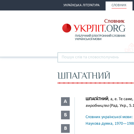
УКРАЇНСЬКА ЛІТЕРАТУРА
СЛОВНИК
ШПАГАТНИЙ
ШПАГА́ТНИЙ
, а, е. Те саме
А
виробництво
(Рад. Укр., 5.
Б
Словник української мови: в 
Наукова думка, 1970—198
В