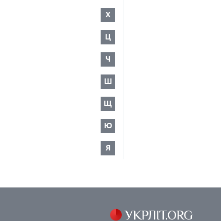
Х
Ц
Ч
Ш
Щ
Ю
Я