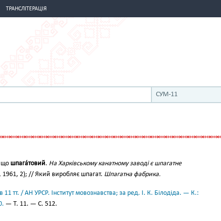
ТРАНСЛІТЕРАЦІЯ
СУМ-11
, що
шпага́товий
.
На Харківському канатному заводі є шпагатне
1 1961, 2); // Який виробляє шпагат.
Шпагатна фабрика.
11 тт. / АН УРСР. Інститут мовознавства; за ред. І. К. Білодіда. — К.:
0.
— Т. 11. — С. 512.