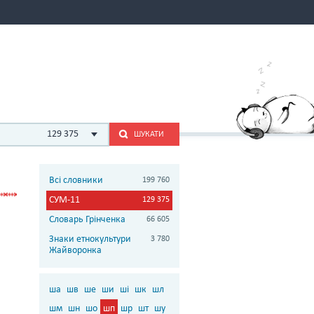
129 375
ШУКАТИ
Всі словники
199 760
СУМ-11
129 375
Словарь Грінченка
66 605
Знаки етнокультури
3 780
Жайворонка
ша
шв
ше
ши
ші
шк
шл
шм
шн
шо
шп
шр
шт
шу