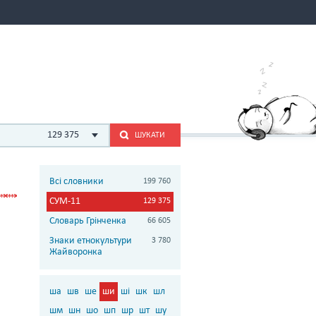
129 375
ШУКАТИ
Всі словники
199 760
СУМ-11
129 375
Словарь Грінченка
66 605
Знаки етнокультури
3 780
Жайворонка
ша
шв
ше
ши
ші
шк
шл
шм
шн
шо
шп
шр
шт
шу