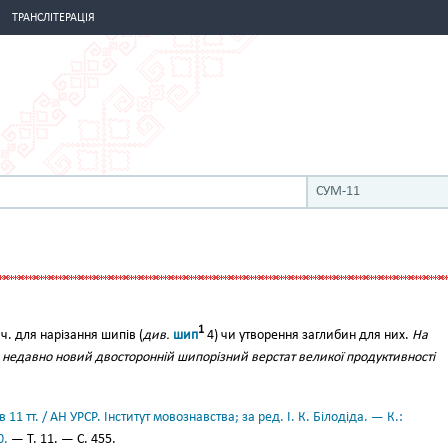
ТРАНСЛІТЕРАЦІЯ
СУМ-11
1
ач. для нарізання шипів (
див.
шип
4) чи утворення заглибин для них.
На
о недавно новий двосторонній шипорізний верстат великої продуктивності
11 тт. / АН УРСР. Інститут мовознавства; за ред. І. К. Білодіда. — К.:
0.
— Т. 11. — С. 455.