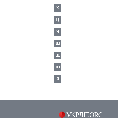
Х
Ц
Ч
Ш
Щ
Ю
Я