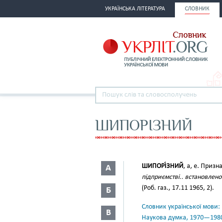
УКРАЇНСЬКА ЛІТЕРАТУРА
СЛОВНИК
ШИПОРІЗНИЙ
ШИПОРІ́ЗНИЙ
, а, е. Призн
А
підприємстві.. встановлен
(Роб. газ., 17.11 1965, 2).
Б
Словник української мови: в 
В
Наукова думка, 1970—198